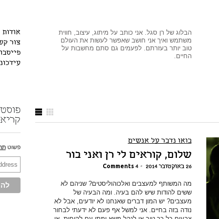
הבלוג של רן סגל. אני כותב על מיתוג, עיצוב, חווית
אודות
משתמש ואיך אני חושב שאפשר לעשות את העולם
צור קש
טוב יותר בעזרתם. לפעמים גם סתם מחשבות על
פייסבו
החיים.
עידכונ
קריאה
בואו נדבר על אנשים
פשוט
תר
שלום, קוראים לי רן ואני בור
26 באוקטובר 2014
•
4 Comments
מה המשותף למעצבים ואלכוהוליסטים? שניהם לא
ששים להודות שיש להם בעיה. ומה הבעיה של
מעצבים? יש המון דברים שאנחנו לא יודעים, אבל לא
נודה בזה בחיים. אני למשל אף פעם לא ידעתי לבחור
צבעים כל כך טוב או לנהל משא ומתן עם לקוחות, או