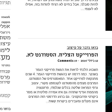
תגיות
להיות סובלני, אבל בחיים לא רציתי להודות בזה, אפילו
לא לעצמי....
rework
zappos
אפלי
ויראלי
משת
עיצוב
בואו נדבר על עיצוב
לימו
הפרוייקט הצליח. הסטודנט לא.
מעצ
12 ביולי 2014
•
19 Comments
נספרסו
השבוע הלכתי לראות את הגשת פרוייקטי הגמר
עבודה
בשנקר. כמה דרמה יש בהגשת פרוייקטי הגמר: 4 שנים
פרסו
מתנקזות לפרוייקט אחד. המאסטרפיס של הסטודנט.
שירות
המרצים מצפים מהסטודנט לקונספט מקורי, עיצוב
גרפי המראה שליטה בכלים שנלמדו, פרזנטציה
מהממת ועדיף שתהיה גם איזו אמירה פוליטית או מסר
קטגור
ביקורטי ופרובוקטיבי. גם ברגע הדרמטי הזה המרצים
אינם מקלים ומעבירים ביקורות קשות...
בואו נ