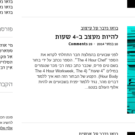
בואו נד
בואו נד
בואו נ
בואו נדבר על עיצוב
פורסם
להיות מעצב ב-4 שעות
10 במאי 2014
•
28 Comments
מי אוה
סטארטא
לפני שבועיים בהמלצת חבר התחלתי לקרוא את
אל תקרא
הספר "The 4 Hour Chef״. הספר נכתב על ידי בחור
הטלויזי
בשם טים פריס, שכבר כתב כמה רבי מכר שנגמרים
אין דב
במילים ״4 שעות״ (The 4 Hour Workweek, The 4
Hour Body). הקטע של הבחור הזה הוא איך ללמוד
דברים מהר, נגיד ללמוד יפנית בשבועיים או להיות
הקבוצ
אלוף העולם בטנגו...
פונט הכו
להשיג או
אלף-אלף
בואו נדבר על אנשים