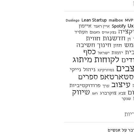
Lean Startup
mailbox
MVP
Duolingo
Ux
אייפון
Spotify
איין ראנד
קציה
העתיד
גאנגם
בצק אלים
חדשנות
חווית
זן
מש
חינוך
חשיבה
חזון
כסף
ית
יזמות
ישראל
לקוחות
מיתוג
דים
בים
ניהול
נייקי
נטוורקינג
סטארטאפ
ספרים
עיצוב
פרודוקטיביות
ערך
שיווק
ם
צוקרברג
צבא
ראפ
שנקר
יות
דבר על אנשים