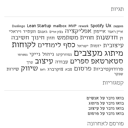
תגיות
Ux
Lean Startup
Spotify
mailbox
MVP
Duolingo
rework
zappos
אפליקציה
אייפון
העתיד
ויראלי
איין ראנד
גאנגם
בצק אלים
חדשנות
חווית משתמש
חינוך
חשיבה
חזון
זן
לקוחות
כסף
לימודים
עיצובית
יזמות
ישראל
מעצבים
מיתוג
ניהול
נייקי
נטוורקינג
נספרסו
סטארטאפ
עיצוב
ספרים
עבודה
ערך
שיווק
פרסום
פרודוקטיביות
שירות
צוקרברג
צבא
ראפ
שנקר
קטגוריות
בואו נדבר על אנשים
בואו נדבר על מיתוג
בואו נדבר על עיצוב
בואו נדבר על פרסום
פורסם לאחרונה