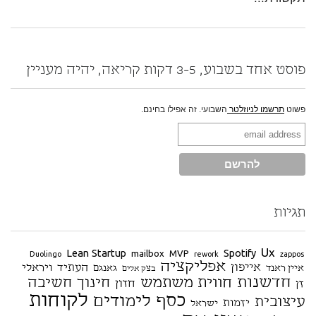
פוסט אחד בשבוע, 3-5 דקות קריאה, יהיה מעניין
פשוט
תרשמו לניוזלטר
השבועי. זה אפילו בחינם.
תגיות
Ux
Lean Startup
Spotify
mailbox
MVP
Duolingo
rework
zappos
אפליקציה
אייפון
העתיד
ויראלי
איין ראנד
גאנגם
בצק אלים
חדשנות
חווית משתמש
חינוך
חשיבה
חזון
זן
לקוחות
כסף
לימודים
עיצובית
יזמות
ישראל