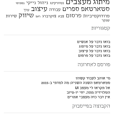
מעצבים
מיתוג
ניהול
נייקי
נטוורקינג
נספרסו
סטארטאפ
עיצוב
ספרים
עבודה
ערך
שיווק
פרסום
פרודוקטיביות
שירות
צוקרברג
צבא
ראפ
שנקר
קטגוריות
בואו נדבר על אנשים
בואו נדבר על מיתוג
בואו נדבר על עיצוב
בואו נדבר על פרסום
פורסם לאחרונה
מי אוהב לעבוד קשה?
סטארטאפ השנה השניה: מה למדתי ב-2015
אל תקראו לי מעצב UI
הטלויזיה מתה. יחי יו-טיוב
אין דבר כזה מעצבי אתרים
הקבוצה בפייסבוק