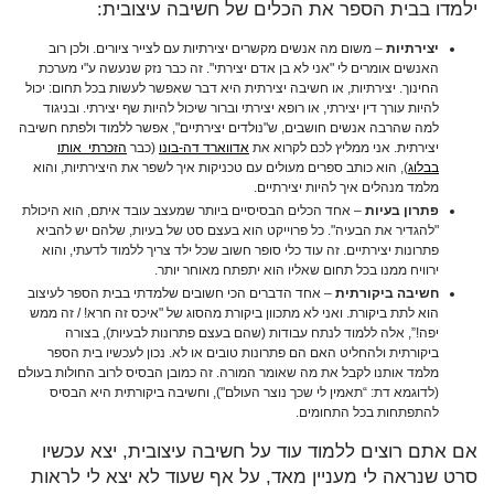
ילמדו בבית הספר את הכלים של חשיבה עיצובית:
יצירתיות
– משום מה אנשים מקשרים יצירתיות עם לצייר ציורים. ולכן רוב
האנשים אומרים לי "אני לא בן אדם יצירתי". זה כבר נזק שנעשה ע"י מערכת
החינוך. יצירתיות, או חשיבה יצירתית היא דבר שאפשר לעשות בכל תחום: יכול
להיות עורך דין יצירתי, או רופא יצירתי וברור שיכול להיות שף יצירתי. ובניגוד
למה שהרבה אנשים חושבים, ש"נולדים יצירתיים", אפשר ללמוד ולפתח חשיבה
יצירתית. אני ממליץ לכם לקרוא את
אדווארד דה-בונו
(כבר
הזכרתי אותו
בבלוג
), הוא כותב ספרים מעולים עם טכניקות איך לשפר את היצירתיות, והוא
מלמד מנהלים איך להיות יצירתיים.
פתרון בעיות
– אחד הכלים הבסיסיים ביותר שמעצב עובד איתם, הוא היכולת
"להגדיר את הבעיה". כל פרוייקט הוא בעצם סט של בעיות, שלהם יש להביא
פתרונות יצירתיים. זה עוד כלי סופר חשוב שכל ילד צריך ללמוד לדעתי, והוא
ירוויח ממנו בכל תחום שאליו הוא יתפתח מאוחר יותר.
חשיבה ביקורתית
– אחד הדברים הכי חשובים שלמדתי בבית הספר לעיצוב
הוא לתת ביקורת. ואני לא מתכוון ביקורת מהסוג של "איכס זה חרא! / זה ממש
יפה!”, אלה ללמוד לנתח עבודות (שהם בעצם פתרונות לבעיות), בצורה
ביקורתית ולהחליט האם הם פתרונות טובים או לא. נכון לעכשיו בית הספר
מלמד אותנו לקבל את מה שאומר המורה. זה כמובן הבסיס לרוב החולות בעולם
(לדוגמא דת: “תאמין לי שכך נוצר העולם"), וחשיבה ביקורתית היא הבסיס
להתפתחות בכל התחומים.
אם אתם רוצים ללמוד עוד על חשיבה עיצובית, יצא עכשיו
סרט שנראה לי מעניין מאד, על אף שעוד לא יצא לי לראות