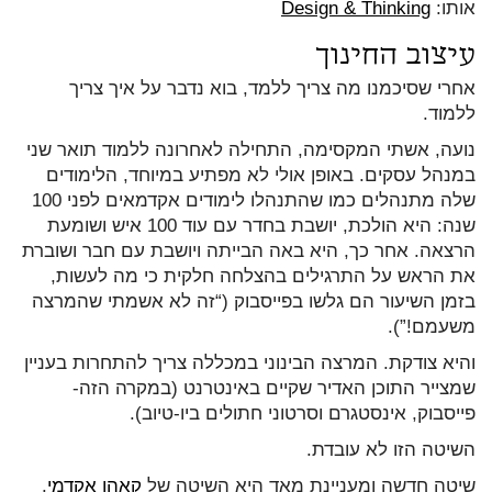
אותו:
Design & Thinking
עיצוב החינוך
אחרי שסיכמנו מה צריך ללמד, בוא נדבר על איך צריך
ללמוד.
נועה, אשתי המקסימה, התחילה לאחרונה ללמוד תואר שני
במנהל עסקים. באופן אולי לא מפתיע במיוחד, הלימודים
שלה מתנהלים כמו שהתנהלו לימודים אקדמאים לפני 100
שנה: היא הולכת, יושבת בחדר עם עוד 100 איש ושומעת
הרצאה. אחר כך, היא באה הבייתה ויושבת עם חבר ושוברת
את הראש על התרגילים בהצלחה חלקית כי מה לעשות,
בזמן השיעור הם גלשו בפייסבוק (“זה לא אשמתי שהמרצה
משעמם!”).
והיא צודקת. המרצה הבינוני במכללה צריך להתחרות בעניין
שמצייר התוכן האדיר שקיים באינטרנט (במקרה הזה-
פייסבוק, אינסטגרם וסרטוני חתולים ביו-טיוב).
השיטה הזו לא עובדת.
שיטה חדשה ומעניינת מאד היא השיטה של
קאהן אקדמי
.