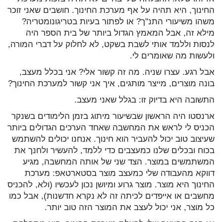
החינוך, היא תהיה על אף מערכת החינוך. חושבים שאני זוכר
משהו משיעורי התנ"ך? או לפתור בעיות בטריגונומטריה?
מילא זה, אבל המאמץ הגדול ביותר של בית הספר היה
לנסות וללמד אותי לשבת בשקט, לא לחלוק על דברי המורה,
ולעשות מה שאומרים לי.
אבל רגע. עצרו שניה. מה זה קשור אלי? אני בכלל מעצב,
בונה מוצרים, מייצר מותגים, איך אני קשור למערכת החינוך?
התשובה היא בדיוק זו: בגלל שאני מעצב.
ארנסטו היה הראשון שבשיעור מיתוג בזמן הלימודים בשנקר
הכניס לי לראש את המחשבה שאחד הערכים הגדולים ביותר
שעיצוב טוב יכול להעביר הוא חינוך. אנחנו יכולים להשתמש
בכוח ובכלים שלנו כמעצבים כדי ללמד, להעשיר ולחנך את
המשתמשים במוצר. הצד שני של אותה המחשבה, מגיע
דווקא מהעבודה שלי כמעצב מוצר בסטארטאפ: מערכת
החינוך היא מוצר. מוצר גרוע ומיושן נכון לעכשיו (ולא, להכניס
מחשבים או אייפדים לכיתה זה לא נקרא חדשנות), אבל כמו
כל מוצר, אני יכול לעצב את המוצר הזה טוב יותר.