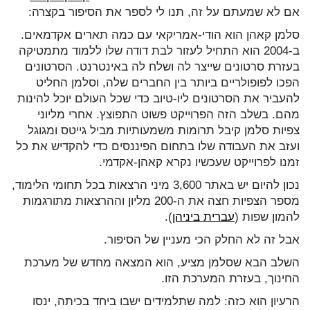
אם לא שמעתם על זה, תנו לי לספר את הסיפור בקצרה:
סלמן קאהן הוא הודי-אמריקאי עם כמה תארים אקדמאים.
ב-2004 הוא התחיל לעזור לבת דודה שלו ללמוד מתמטיקה
בעזרת סרטונים שייצר לה ושלח לה באינטרנט. הסרטונים
הפכו לפופולריים ביותר בין החברים שלה, וסלמן החליט
להעביר את הסרטונים ליו-טיוב כדי שכל העולם יוכל להינות
מהם. בשלב הזה הפרוייקט פשוט התפוצץ. אחרי מליוני
צפיות סלמן קיבל תרומות משמעותיות מביל גייטס ומגוגל
ועזב את העבודה שלו בתחום הפיננסים כדי להקדיש את כל
זמנו לפרוייקט שעכשיו נקרא קאהן-אקדמי.
נכון להיום יש באתר 3,600 מיני הרצאות בכל תחומי הלימוד,
מספר הצפיות חצה את ה-200 מליון וההרצאות מתורגמות
להמון שפות (
עברית ביניהן
).
אבל זה לא החלק הכי מעניין של הסיפור.
השלב הבא שסלמן מציע, הוא המצאה מחדש של מערכת
החינוך, בעזרת המערכת הזו.
הרעיון הוא כזה: למה שתלמידים ישבו ביחד בכיתה, ינסו