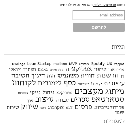
פשוט
תרשמו לניוזלטר
השבועי. זה אפילו בחינם.
תגיות
Ux
Lean Startup
Spotify
mailbox
MVP
Duolingo
rework
zappos
אפליקציה
אייפון
העתיד
ויראלי
איין ראנד
גאנגם
בצק אלים
חדשנות
חווית משתמש
חינוך
חשיבה
חזון
זן
לקוחות
כסף
לימודים
עיצובית
יזמות
ישראל
מעצבים
מיתוג
ניהול
נייקי
נטוורקינג
נספרסו
סטארטאפ
עיצוב
ספרים
עבודה
ערך
שיווק
פרסום
פרודוקטיביות
שירות
צוקרברג
צבא
ראפ
שנקר
קטגוריות