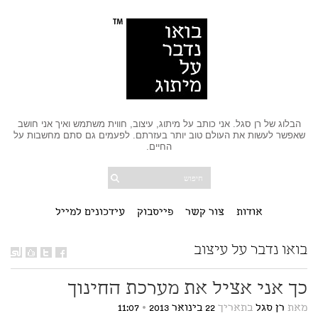
הבלוג של רן סגל. אני כותב על מיתוג, עיצוב, חווית משתמש ואיך אני חושב
שאפשר לעשות את העולם טוב יותר בעזרתם. לפעמים גם סתם מחשבות על
החיים.
אודות
צור קשר
פייסבוק
עידכונים למייל
בואו נדבר על עיצוב
כך אני אציל את מערכת החינוך
מאת
רן סגל
בתאריך
22 בינואר 2013
•
11:07