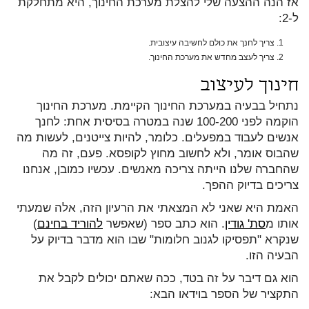
אז הנה ההצעה שלי להצלת מערכת החינוך, היא מתחלקת
ל-2:
צריך לחנך את כולם לחשיבה עיצובית.
צריך לעצב מחדש את מערכת החינוך.
חינוך לעיצוב
נתחיל בבעיה במערכת החינוך הקיימת. מערכת החינוך
הוקמה לפני 100-200 שנה במטרה בסיסית אחת: לחנך
אנשים לעבוד במפעלים. כלומר, להיות צייטנים, לעשות מה
שהבוס אומר, ולא לחשוב מחוץ לקופסא. פעם, זה מה
שהחברה שלנו הייתה צריכה מאנשים. עכשיו כמובן, אנחנו
צריכים בדיוק ההפך.
האמת היא שאני לא המצאתי את הרעיון הזה, אלה שמעתי
אותו מ
סת' גודין
. הוא כתב ספר (שאפשר
להוריד בחינם
)
שנקרא "תפסיקו לגנוב חלומות" שבו הוא מדבר בדיוק על
הבעיה הזו.
הוא גם דיבר על זה בטד, ככה שאתם יכולים לקבל את
התקציר של הספר בוידאו הבא: