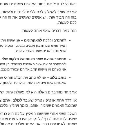
פשוטה: להגדיל את כמות האנשים שמכירים אותנו, ס
אני לא עומד להמליץ לכם ללכת לכנסים ולעשות ״נ
בזה וזה מביך אותי. יש אנשים שעושים את זה וזה
לכם לעשות.
הנה כמה דברים שאני אוהב לעשות:
להתנדב וללכת להאקתונים
– אני עושה את זה
תמיד פוגש שם הרבה אנשים מעולם הסטארטאפי
אותי וגם חושבים שאני מעצב לא רע.
מתחבר גם עם שאר הצוות של הלקוח שלי
– 
ולהתחבר גם עם שאר האנשים במשרד, בין שהם מ
אני כשהם או מישהו קרוב אליהם יצטרך מעצב.
כותב בלוג
– אני לא כותב את הבלוג הזה כי אני
שאנשים שקוראים אותו לומדים להכיר ולסמוך על
אף אחד מהדברים האלה הוא לא פעולת שיווק ישירה
אין דרך אחת או טיפ / טריק שעובד לכולם. אתם 
שמעגל האנשים שמכיר, אוהב, סומך וימליץ עליכם 
השלב השני אחרי שמישהו המליץ עליכם הוא כנר
שיהיה לכם אתר / דף / לינקדאין שירגיע או ירשים
שאתם לא יודעים כבר: אם האתר שלכם נראה זול /