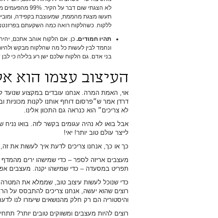
לא הצגתי שום דבר
תעשו מצגת מהממת, שמעוצבת בקפידה, ומובילה 
ללקוח. כשהלקוח רואה כמה השקעתם בפרזנטצ
תהיו חמודים.
כן. אם הלקוח אוהב אתכם, יהיה 
ונחמד לבין לעשות כל מה שהלקוח מבקש ולהיות ה
בני אדם. גם הלקוח שלכם ישן רע בלילה כי לבן ש
העיצוב עצמו הוא אל
אוי, האמת המרה. אנחנו עובדים במקצוע שנועד ל
דרדן אמר ש״פרסום דוחף אותנו לקנות מכוניות וב
לא צריכים״ הוא כנראה גם התכוון אלינו.
אבל בואו לא נהיה עגומים בקשר לזה. בואו נניח 
לייצר עולם טוב יותר! יאי!
כך או כך, אנחנו צריכים לדעת איך לעשות את זה, ו
מעצבים אריזה לספר – כדי שמישהו ירים מהמדף ו
תפריט במסעדה – כדי שמישהו יקנה. מעצבים אפל
כדי שנוכל לעשות עיצוב טוב, שממלא את המטרה
רוצים שהוא יעשה, אנחנו צריכים להתבסס על הרב
והיסטוריה הם רק חלק מהנושאים שיעזרו לנו לדעת
רוצים להיות מעצבים ומשווקים טובים יותר? תתחי