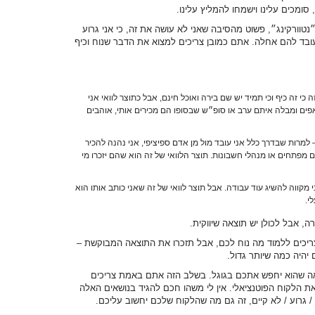
ומכים עלינו וישמחו להמליץ עלינו.
טוורקינג״, פשוט מהסיבה שאני לא עושה את זה, כי אני גרוע
 עובד להם אחלה. אתם כמובן צריכים למצוא את הדבר שנוח וכיף
 כי זה כיף וכי תמיד יש שם בירה ואוכל חינם, אבל כתוצר לוואי אני
ם ומבלה איתם ערב או סופ״ש שבסופו הם מכירים אותי, אוהבים
למרות שבדרך כלל אני עובד מול מן אדם ספיציפי, אני נהנה להכיר
פתחים או מנהלי חשבונות. תוצר הלוואי של זה הוא שהם יזכרו מי
 מקווה להשיג עוד עבודה. אבל תוצר לוואי של זה שאני כותב אותו הוא
י.
, אבל לכולן יש תוצאה שיווקית.
צריכים ללמוד מה נוח לכם, אבל תזכרו את התוצאה המבוקשת –
יהיה כמה שיותר גדול.
אה שהוא יחפש אתכם בגוגל. בשלב הזה אתם באמת צריכים
 את הלקוח הפוטנציאלי. אין לי משהו חכם להגיד בנושאים האלה
 גרוע / לא קיים, זה גם מה שהלקוח שלכם יחשוב עליכם.