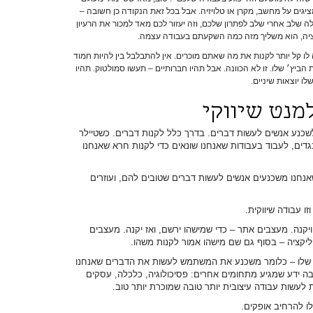
 על הקיר. 99% מהפעמים מציגים על מחשב, מקרן או טלויזיה. אבל בכל זאת הנקודה כן חשובה –
שלב אחרי שלב לפתרון שלכם, וזה יעזור לכם מאד למכור את הרעיון
יה, הוא משליך מזה כמה השקעתם בעבודה עצמה.
לו קל יותר לקנות את מה שאתם מוכרים. אין להתבלבל בין להיות חמוד
ביץ׳ שלו. זו לא הכוונה. אבל תהיו חברותיים – תעשו סמולטוק. תהיו
לו יוצאות שיניים.
מנט שיווקי
שכנע אנשים לעשות דברים. בדרך כלל לקנות דברים. כשטיילר
גדים, לעבוד בעבודות שאנחנו שונאים כדי לקנות חרא שאנחנו
שאנחנו משכנעים אנשים לעשות דברים שטובים להם, ועוזרים
זו עבודה שיווקית.
יקנה. מעצבים אתר – כדי שמישהו ירשם, ואז יקנה. מעצבים
יקציה – בסוף גם שם מישהו אמור לקנות משהו.
 שלו – כלומר משכנע את המשתמש לעשות את הדברים שאנחנו
ה ידע שמגיע מתחומים אחרים: פסיכולוגיה, כלכלה, עסקים
 לעשות עבודה עיצובית יותר טובה שמוכרת יותר טוב.
לו להרחיב אופקים.