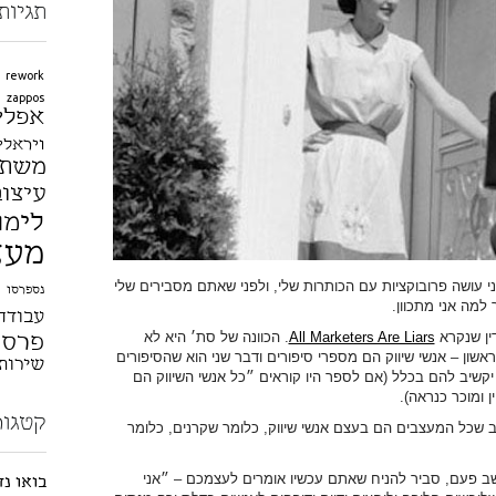
תגיות
rework
zappos
אפלי
ויראלי
משת
עיצוב
לימו
מעצ
י עושה פרובוקציות עם הכותרות שלי, ולפני שאתם מסבירים שלי
נספרסו
למה אני מתכוון.
עבודה
ין שנקרא
All Marketers Are Liars
. הכוונה של סת׳ היא לא
פרסו
שון – אנשי שיווק הם מספרי סיפורים ודבר שני הוא שהסיפורים
שירות
הו יקשיב להם בכלל (אם לספר היו קוראים ״כל אנשי השיווק הם
 ומוכר כנראה).
קטגור
ב שכל המעצבים הם בעצם אנשי שיווק, כלומר שקרנים, כלומר
שב פעם, סביר להניח שאתם עכשיו אומרים לעצמכם – ״אני
בואו נ