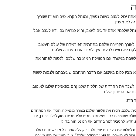
ה
תה יכול לעצב כאוות נפשך, ומנהל הקראייטיב הוא זה שצריך
ה לא מעניין.
ל שלכם? אתם יודעים לעצב, והוא כנראה גם יודע לעצב אבל
 לאורך הקריירה שלהם בתחתית הפירמידה של עולם העיצוב
לקם לא רוצים לדעת, איך למכור את העבודה שלהם.
שבת במשרד עם המוזיקה המגניבה שלכם ולנסות לפתור את
מבין כלום בעיצוב עם הדבר המהמם שעיצבתם ולנסות לשווק
 לשכך את החרדות של הלקוח שלנו (הם בפאניקה שלוגו לא טוב
ם את הפתרון שלנו.
 הזה:
ית שלכם. תכירו את הלקוח שלכם בצורה מעמיקה, תכירו את המתחרים
לם שתומכות בכיוון שאתם חותרים עליו. תכינו נימוק לכל דבר. כן, גם
. תדעו להסביר למה בחרתם את הפונט הזה בדיוק.
ו לתלות את העבודות ישר, ולהדביק על קאפה וכל מיני שטויות כאלה
שזה לא מושלם וזה יפגע בעבודה שלכם״. טוב, מאז שסיימתי מעולם