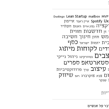
Lean Startup
mailbox
MVP
Duolingo
Ux
אייפון
Spotify
איין ראנד
קציה
העתיד
גאנגם
בצק אלים
חדשנות
חווית
זן
מש
חינוך
חשיבה
חזון
כסף
ית
יזמות
ישראל
לקוחות
מיתוג
דים
בים
ניהול
נייקי
נטוורקינג
סטארטאפ
ספרים
עיצוב
פרודוקטיביות
ערך
שיווק
ם
צוקרברג
צבא
ראפ
שנקר
יות
דבר על אנשים