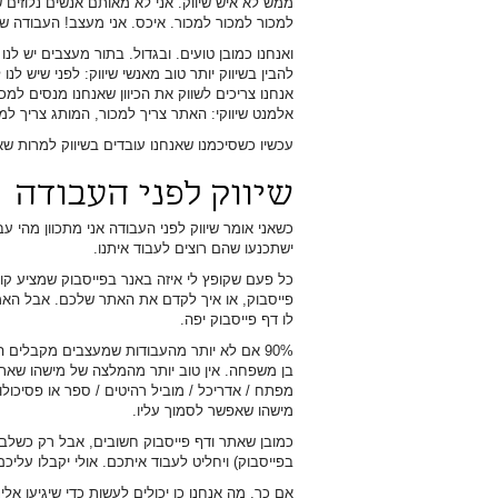
ממש לא איש שיווק. אני לא מאותם אנשים נלוזים 
למכור למכור למכור. איכס. אני מעצב! העבודה 
ואנחנו כמובן טועים. ובגדול. בתור מעצבים יש לנ
להבין בשיווק יותר טוב מאנשי שיווק: לפני שיש לנ
אנחנו צריכים לשווק את הכיוון שאנחנו מנסים למכ
אלמנט שיווקי: האתר צריך למכור, המותג צריך למ
עכשיו כשסיכמנו שאנחנו עובדים בשיווק למרות שא
שיווק לפני העבודה
כשאני אומר שיווק לפני העבודה אני מתכוון מהי עב
ישתכנעו שהם רוצים לעבוד איתנו.
כל פעם שקופץ לי איזה באנר בפייסבוק שמציע קו
פייסבוק, או איך לקדם את האתר שלכם. אבל האמ
לו דף פייסבוק יפה.
90% אם לא יותר מהעבודות שמעצבים מקבלים
בן משפחה. אין טוב יותר מהמלצה של מישהו שאת
מפתח / אדריכל / מוביל רהיטים / ספר או פסיכו
מישהו שאפשר לסמוך עליו.
כמובן שאתר ודף פייסבוק חשובים, אבל רק כשלב ש
בפייסבוק) ויחליט לעבוד איתכם. אולי יקבלו עלי
אם כך, מה אנחנו כן יכולים לעשות כדי שיגיעו א