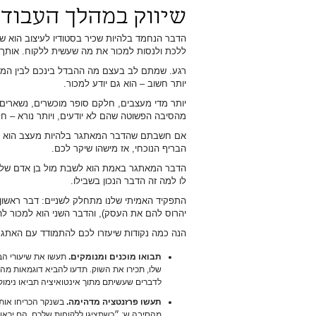
שיווק במהלך העבוד
הדבר הנחמד בלהיות שכיר בסטודיו לעיצוב הוא שא
ללכת ולנסות למכור את מה שעשית ללקוח. אותך ז
רגע. שמתם לב בעצם מה ההבדל בינכם לבין המנה
יותר חשוב – הוא גם יודע למכור.
יותר מדי מעצבים, חלקם סופר מוכשרים, נשארים
מהסיבה הפשוטה שהם לא יודעים, ויותר נורא – ח
אם חשבתם שהדבר המאתגר בלהיות מעצב הוא ל
הבריף הנוכחי, אז מישהו שיקר לכם.
הדבר המאתגר באמת הוא לשבת מול בן אדם שלא 
לו למה זה הדבר הנכון בשבילו.
התפקיד האמיתי שלנו מתחלק לשניים: דבר ראשון
יהרוס להם את העסק), והדבר השני הוא למכור לה
הנה כמה נקודות שיעזרו לכם להתמודד עם האתגר
תבואו מוכנים ומנומקים.
תעשו את שיעורי הב
שלו, תכירו את השוק. תדעו להביא דוגמאות מהעו
לדברים שעשיתם מתוך אינטואיציה תביאו נימוק
תעשו פרזנטציה מדהימה.
בשנקר הכריחו אותנ
מהסיבה ש: ״כשתציגו ללקוחות שלכם, הם יראו 