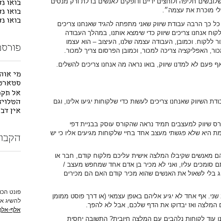
שלובשים חליפה ולוחצים ידיים ודופקים לאנשים בדלת ורק מנסים
בואו נד
שלי מוכרת את עצמה״.
בואו נד
בואו נ
ו כל כך הרבה עבודת שיווק שאני מתפתה להגיד שאנחנו צריכים
ו לקוח אנחנו צריכים שיווק כדי שימצא אותנו, במהלך העבודה
ור ללקוח. וכמובן, העבודה עצמה שלנו, העיצוב – הוא עצמו
פורסם
כור, האפליקציה צריכה למכור, וכמובן הפרסום צריך למכור.
ף פעם לא למדנו שיווק, בואו נראה מה אנחנו צריכים להשלים.
מי אוה
סטארטא
אל תקרא
ודת השיווק שאנחנו צריכים לעשות כדי שלקוחות יגיעו אלינו, וגם
הטלויזי
אין דב
רס שיווק למעצבים תמיד נראה שהקורס עוסק בבניית דפי
ת היא שלא פגשתי מעצב אחד בחיי שלקוחות מגיעים אליו כי יש
הקבוצ
 הם מאנשים שקיבלו המלצה אישית עליכם מלקוח קודם, חבר או
ם סומכים עליו, ואני לא מכיר בן אדם אחד שמחפש מעצב /
לוג בלי לשאול את האנשים שהוא מכיר קודם האם הם מכירים
פונט הכו
ני. אף אחד לא יגיע אליהם באופן עצמאי (או דרך פוסט ממומן
להשיג או
כם המלצה ואז יבדוקו את הדף שלכם, אבל לא להפך.
אלף-אלף
לינו עוד לקוחות נלהבים עם המלצה חיובית? התשובה יחסית