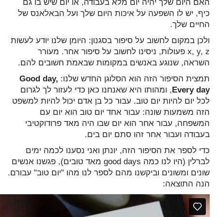
האם היום שלך יהיה יום מלא בעבודה, או יום שיש בו גם
כיף, יש לו השפעה על איכות היום שלך ועל הבאלאנס של
החיים שלך.
ולכן במקום לחשוב על סיפור בסגנון: היומן שלנו יודע לעשות
x, y, z פעולות, ניסינו לחשוב על סיפור אחר. מעורר
השראה, שנוגע באנשים במקומות שבאמת חשובים להם.
תמצית הסיפור הזה הוא הסלוגן החדש שלנו:
Good day,
Every day
, ומהותו היא שאנחנו כאן כדי לעזור לך לגרום
לכל יום להיות יום טוב. עבור כל בן אדם יכול להיות למשפט
הזה משמעות שונה: עבור אחד יום טוב הוא יום עם
המשפחה, עבור אחר הוא יום שבו היה מאד פרודוקטיבי
בעבודה ועבור אחר זהו סתם יום בים.
כדי לספר את הסיפור הזה, יונתן ואני נסענו לכמה ימים
לברלין (היו לנו כמה good days מאד טובים), פגשנו אנשים
שונים ומשונים וביקשנו מהם לספר לנו מהו "יום טוב" עבורם.
הנה התוצאה: