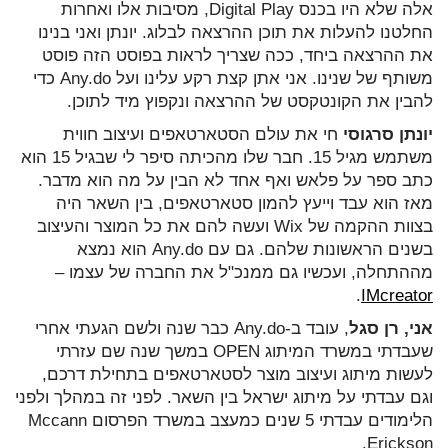
אלה שלא היו בכנס Digital Play, מסיבות אלו ואחרות
החלטנו להעלות את תוכן ההרצאה לבלוג. יונתן ואני בנינו
את ההרצאה ביחד, ככה שצריך לראות בפוסט הזה פוסט
משותף של שנינו. אני אתן קצת רקע עלינו ועל Any.do כדי
להבין את הקונטקסט של ההרצאה ונקפוץ מיד לתוכן.
יונתן סרגוסי
חי את עולם הסטארטאפים ועיצוב חווית
משתמש מגיל 15. חבר שלו מהכיתה סיפר לי שבגיל 15 הוא
כתב ספר על פלאש ואף אחד לא הבין על מה הוא מדבר.
מאז הוא עבד וייעץ להמון סטארטאפים, בין השאר היה
בצוות ההקמה של Wix ועשה להם את כל המוצר והעיצוב
בשנים הראשונות שלהם. גם עם Any.do הוא נמצא
מההתחלה, ועכשיו גם ממנכ"ל את החברה של עצמו –
.
IMcreator
אני, רן סגל
, עובד ב-Any.do כבר שנה ולשם הגעתי אחרי
שעבדתי במשרד המיתוג OPEN במשך שנה שם עזרתי
לעשות מיתוג ועיצוב מוצר לסטארטאפים בתחילת דרכם,
וגם עבדתי על מיתוג ישראל בין השאר. לפני זה במהלך ולפני
הלימודים עבדתי 5 שנים כמעצב במשרד הפרסום Mccann
Erickson.