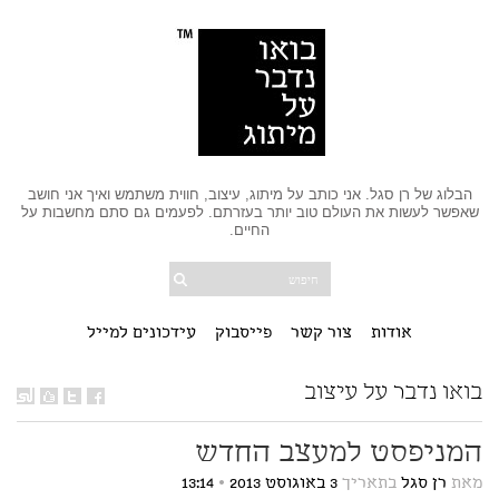
הבלוג של רן סגל. אני כותב על מיתוג, עיצוב, חווית משתמש ואיך אני חושב
שאפשר לעשות את העולם טוב יותר בעזרתם. לפעמים גם סתם מחשבות על
החיים.
אודות
צור קשר
פייסבוק
עידכונים למייל
בואו נדבר על עיצוב
המניפסט למעצב החדש
מאת
רן סגל
בתאריך
3 באוגוסט 2013
•
13:14