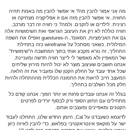
מה אני אמור להבין מה? אי אפשר להבין מה באמת תהיה
החוויה. אי אפשר להבין מזה אם זו אפליקציה מצחיקה או
רצינית. לילדים או לזקנים. ולמה? כי חוויה זה דבר מורכב.
חוויה כוללת לא רק את העיצוב הגראפי ואת השימושיות אלה
גם את האנימציות, הסאונד, ה-guestures ואפילו את השפה
המילולית. כשאני מסתכל על wireframe כזה בתחילת
התהליך, זה נורא מקבע אותי בתוך המחשבה ה"שימושית"
של המאפיין ולא מאפשר לי לייצר חוויה חדשה ומעניינת.
אנחנו חושבים שעיצוב מוצר לא יכול להיות מירוץ שליחים
שכל אחד עובד על החלק הקטן שלו ומעביר את זה הלאה.
המעצב חייב לראות את התמונה הכללית מההתחלה ולהיות
חלק מכל השלבים בתהליך.
בגלל זה אנחנו עובדים פחות או יותר הפוך: אנחנו קודם כל
מתחילים עם החזון הסופי ורק לבסוף יורדים לפרטים
הקטנים ומאפיינים ומעצבים אותם.
לדוגמא כשעבדנו על Cal, היומן החדש שלנו, התחלנו לעבוד
ישר על מוקאפ אינטראקטיבי בפלאש, כדי להבין לאיזה כיוון