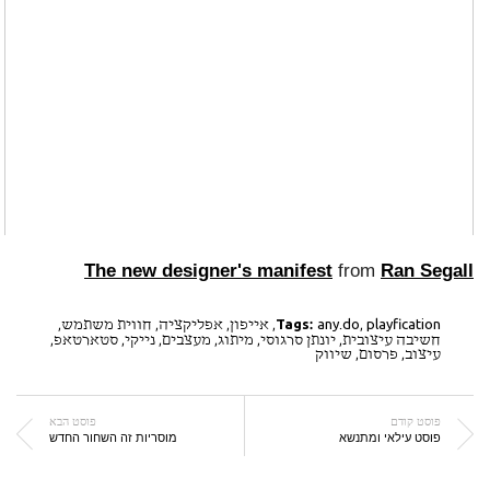
The new designer's manifest
from
Ran Segall
playfication
,
any.do
Tags:
,
אייפון
,
אפליקציה
,
חווית משתמש
,
חשיבה עיצובית
,
יונתן סרגוסי
,
מיתוג
,
מעצבים
,
נייקי
,
סטארטאפ
,
עיצוב
,
פרסום
,
שיווק
פוסט קודם
פוסט הבא
פוסט עילאי ומתנשא
מוסריות זה השחור החדש