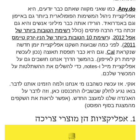
Any.do
, כמו שאני מקווה שאתם כבר יודעים, היא
אפליקציית ניהול המשימות הפופולארית ביותר גם באייפון
וגם באנדרואיד. הורידו אותה כבר מיליוני אנשים והיא גם
זכתה בדי הרבה פרסים (כולל
רשימת הטובות ביותר של
אפל 2012
, ו
רשימת 10 הטובות ביותר של הניו-יורק טיימס
2011
). לפני כמה שבועות השקנו אפליקציית יומן חדשה
שנקראת
Cal
, וגם היא כבר תופסת תאוצה (נכון לעכשיו
קיימת רק לאייפון). בהמשך הדרך אנחנו חושבים גם על
אפליקציית מייל ו-notes, כדי להשלים את ההשתלטות על
המכשיר שלכם.
אוקי. אז עכשיו כשהבנו מי אנחנו ולמה הזמינו אותנו לדבר.
בואו נגיע לחלק שבשבילו התכנסנו כאן, וזה לדבר על
האג'נדה שלנו למעצב החדש. (אפשר לראות את השקפים
מהמצגת בסוף הפוסט)
1. אפליקציות הן מוצרי צריכה