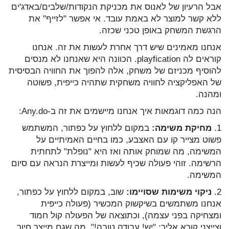
אבל הרעיון של לאנוס את מכניקת הנקודות/שלבים/באדג'ים
ללא קשר למוצר לא באמת עובד. אי אפשר "לזייף" את
הרגשת המשחק באופן טכני שכזה.
אנחנו מאמינים שיש דרך אחרת לעשות את זה. אנחנו
קוראים לה playfication. הכוונה היא שאנחנו לא מנסים
להוסיף מכניזם של משחק, אלה להפוך את החוויה הבסיסית
של האפליקציה לחוויה משחקית שתהיה כייפית, פשוטה
ומהנה.
הנה כמה דוגמאות איך אנחנו מיישמים את זה ב-Any.do:
1.
מחיקת משימה:
במקום ללחוץ על כפתור, המשתמש
פשוט מצייר קו עם האצבע, כמו בחיים האמיתיים על
המשימה, מה שמוחק אותה ואז היא "נופלת" לתחתית
הרשימה. זוהי פעולה שכיף לעשות ומייצרת הנראה עם סיום
המשימה.
2.
ניקוי משימות שסויימו:
שוב, במקום ללחוץ על כפתור,
אנחנו משתמשים בשיקשוק המכשיר (פעולה כייפית
ומצחיקה בפני עצמה), וכתוצאה של הפעולה קול חמוד
וצייצני קורא אליך: "יש! עבודה טובה!", מה שגם מייצר חיוך