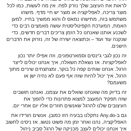
לראות את העיצוב שלך נזרק לפח. אין מה לעשות, כמו לכל
מוצר צריכה, לאפליקציה או מוצר יש חיי מדף. מישהו
משתמש בזה, מתישהו נמאס לו והוא ממשיך בחייו. למען
האמת, המערכת הקפיטליסטית עושה מאמצים רבים כדי
לשכנע אותנו שאנחנו כל הזמן צריכים דברים חדשים, כדי
שנקנה עוד ועוד – וכתוצאה ישירה של זה, נזרוק את הדברים
הישנים.
זה נכון לגבי ג'ינסים וסמארטפונים, וזה אפילו יותר נכון
לאפליקציות. אז נשאלת השאלה, איך אנחנו יכולים לייצר
הרגל. אנחנו שותים קפה כל בוקר, ומצחצחים שיניים מתוך
הרגל, איך יכול להיות שזה אף פעם לא נהיה ישן או
משעמם?
זה בדיוק מה שאנחנו שואלים את עצמנו, ואנחנו חושבים
שזה תפקיד המעצב למצוא פתרונות כדי להפוך את
העיצובים שלנו להרגל שאנשים חוזרים אליו יום אחרי יום.
גם ב-Any.do נתקלנו בבעיה הזו כמובן. אנשים הורידו את
האפליקציה, נהנו ואחר זמן מה פשוט נטשו. אז ניסינו לחשוב
איך אנחנו יכולים לעצב מכניקה של הרגל סביב ניהול