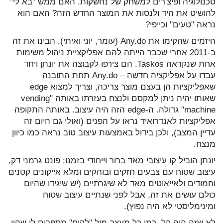
טכנולוגיה ופיצ'רים למשחק של נחשקות. האם ממש "בא לי"
להושיט את היד ולנסות את המוצר החדש הזה? האם הוא
נראה "טעים" וכייפי?
היזמים שהקימו את Any.do (עומר, יוני ואיתי), הבינו את זה
ב-2011 אחרי שכבר הייתה להם אפליקציית ניהול משימות
אחת שנקראה Taskos. הם צירפו לקבוצה את יונתן ויחד
עבדו על אפליקציה חדשה – Any.do תחת התובנה
שאפליקציות הן בעצם מוצר צריכה, וצריך למצוא edge
שאותו יהיה ניתן למקסם ולנצח בעזרתו באותה "vending
machine" גדולה. ה-edge הזה היה עיצוב. באותה התקופה
אפליקציות לאנדרואיד נראו על הפנים (ואולי גם היום זה
עדיין המצב), ולכן בידול באמצעות עיצוב טוב נראה כמו כיוון
מנצח.
יונתן הוביל קו עיצובי מאד ברור וייחודי בזמנו: פונט גרמני דק,
עיצוב שטוח עם צבעים חזקים ובוהקים ומלא אייקונים קטנים
וחמודים ולאייאוטים מאד לא שיגרתיים (יש שיגידו שהיום
כולם עושים את זה, אבל לפני שנתיים עיצוב שטוח
ומינימליסטי לא היה נפוץ).
לא שזה היה קל, כמו כל מעצב מול "לקוח" מספרים לי שהיו