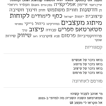
Ux
Lean Startup
Spotify
mailbox
MVP
Duolingo
rework
zappos
אפליקציה
אייפון
העתיד
ויראלי
איין ראנד
גאנגם
בצק אלים
חדשנות
חווית משתמש
חינוך
חשיבה
חזון
זן
לקוחות
כסף
לימודים
עיצובית
יזמות
ישראל
מעצבים
מיתוג
ניהול
נייקי
נטוורקינג
נספרסו
סטארטאפ
עיצוב
ספרים
עבודה
ערך
שיווק
פרסום
פרודוקטיביות
שירות
צוקרברג
צבא
ראפ
שנקר
קטגוריות
בואו נדבר על אנשים
בואו נדבר על מיתוג
בואו נדבר על עיצוב
בואו נדבר על פרסום
פורסם לאחרונה
מי אוהב לעבוד קשה?
סטארטאפ השנה השניה: מה למדתי ב-2015
אל תקראו לי מעצב UI