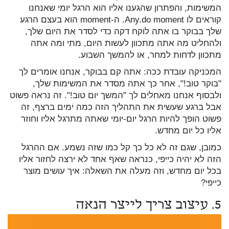
המשימות, והפתרון שהגענו אליו הוא הרגל יומי שאנחנו
קוראים לו Any.do moment. ה-moment הוא בעצם הרגע
שלך בבוקר בו אתה לוקח דקה כדי לסדר את היום שלך,
ולהחליט מה אתה מתכוון לעשות היום, מתי ומה אתה
מתכוון לדחות למחר, או להמשך השבוע.
המכניקה עובדת ככה: אתה קם בבוקר, אנחנו אומרים לך
"בוקר טוב!", אחר כך אתה מסדר את המשימות שלך,
ולבסוף אנחנו מאחלים לך "המשך יום טוב!". זה נראה פשוט
אבל ברגע שעשית את התהליך הזה כמה ימים ברצף, זה
פשוט הופך להיות הרגל יום-יומי שאתה מתרגל אליו וחוזר
אליו כל יום מחדש.
כמובן, שגם זה לא כל כך קל כמו שזה נשמע. אם ההרגל
הזה לא יהיה כייפי, כנראה שאף אחד לא ירצה לחזור אליו
בכל יום מחדש, וזה מעלה את השאלה: איך עושים מוצר
כייפי?
5. עיצוב צריך לייצר הנאה