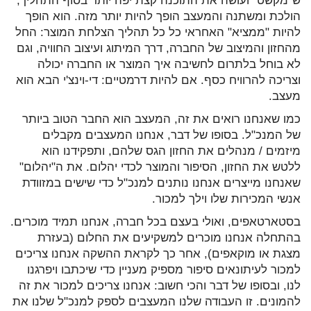
ש"מקשט" ועושה את התוכנה קצת יפה יותר בסוף התהליך,
הולכת ומשתנה והמעצב הופך להיות יותר מזה. הוא הופך
להיות "ממציא" האחראי כל כל תהליך הצלחת המוצר: החל
מהחזון והמיצוב של החברה, דרך המיתוג ועיצוב החוויה, וגם
לא בוחל בלתרום לחשיבה איך המוצר או החברה יכולה
וצריכה להרוויח כסף. אם להיות דרמטיים: די-וינצ'י הבא הוא
מעצב.
כמו שאנחנו רואים את זה, המעצב הוא החבר הטוב ביותר
של המנכ"ל. בסופו של דבר, אנחנו המעצבים מקבלים
מיזמים / מנהלים את החזון הגס שלהם, ותפקידנו הוא
ללטש את החזון, הסיפור והמוצר לכדי יהלום. את ה"יהלום"
שאנחנו מייצרים אנחנו נותנים למנכ"ל כדי שישים במזוודת
אנשי המכירות שלו וילך למכור.
בסטארטאפים, ואולי בעצם בכל חברה, אנחנו תמיד מוכרים.
בהתחלה אנחנו מוכרים למשקיעים את החלום (בעזרת
מצגת או מוקאפים), אחר כך לקראת ההשקה אנחנו צריכים
למכור לעיתונאים סיפור מספיק מעניין כדי שיכתבו ויפרגנו
לנו, ובסופו של דבר והכי חשוב: אנחנו צריכים למכור את זה
להמונים. זו העבודה שלנו המעצבים לספק למנכ"ל שלנו את