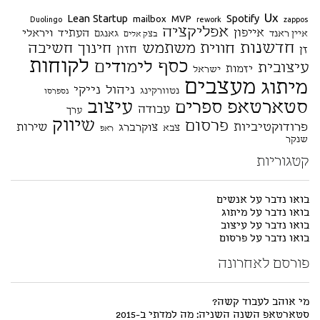
Ux
Lean Startup
Spotify
mailbox
MVP
Duolingo
rework
zappos
אפליקציה
אייפון
העתיד
ויראלי
איין ראנד
גאנגם
בצק אלים
חדשנות
חווית משתמש
חינוך
חשיבה
חזון
זן
לקוחות
כסף
לימודים
עיצובית
יזמות
ישראל
מעצבים
מיתוג
ניהול
נייקי
נטוורקינג
נספרסו
סטארטאפ
עיצוב
ספרים
עבודה
ערך
שיווק
פרסום
פרודוקטיביות
שירות
צוקרברג
צבא
ראפ
שנקר
קטגוריות
בואו נדבר על אנשים
בואו נדבר על מיתוג
בואו נדבר על עיצוב
בואו נדבר על פרסום
פורסם לאחרונה
מי אוהב לעבוד קשה?
סטארטאפ השנה השניה: מה למדתי ב-2015