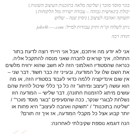
בוגר מוסד מוכר | שליטה מלאה בתוכנות העיצוב השונות |
יכולת בינאישית גבוהה – עבודה ישירה מול הלקוחות |
תשוקה ואהבה לעיצוב | ניסיון שנה – שלוש
ניתן לשלוח קו"ח ותיק עבודות למייל: jobs@—-.com
תודה רבה
אני לא יודע מה איתכם, אבל אני הייתי רוצה לדעת בתור
התחלה, איך קוראים לחברה שאני מנסה להתקבל אליה.
כנראה שהסטודיו האלמוני הזה לא חשב שהוא ירוויח מלשים
את השם שלו על המודעה, ובעייני זה כבר חשוד. דבר שני –
אין שום אינדיקציה ללמה כדאי לעבוד בסטודיו הזה, או מה
הוא עושה (“עיצוב ומיתוג" זה כל כך כללי שיכול להיות שהם
עושים מיתוג להזמנות חתונה). דבר שלישי – המודעה הזו
נשלחת לבוגרי שנקר, ככה שהסעיפים "בוגר מוסד מוכר" /
“שליטה בתוכנות" / “תשוקה ואהבה לעיצוב" היא פחות או
יותר קבוע אצל כל מקבלי המודעה, אז איך זה תורם?
הנה דוגמא נוספת שקיבלתי לאחרונה: