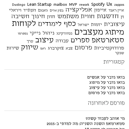
Ux
Lean Startup
Spotify
mailbox
MVP
Duolingo
rework
zappos
אפליקציה
אייפון
העתיד
ויראלי
איין ראנד
גאנגם
בצק אלים
חדשנות
חווית משתמש
חינוך
חשיבה
חזון
זן
לקוחות
כסף
לימודים
עיצובית
יזמות
ישראל
מעצבים
מיתוג
ניהול
נייקי
נטוורקינג
נספרסו
סטארטאפ
עיצוב
ספרים
עבודה
ערך
שיווק
פרסום
פרודוקטיביות
שירות
צוקרברג
צבא
ראפ
שנקר
קטגוריות
בואו נדבר על אנשים
בואו נדבר על מיתוג
בואו נדבר על עיצוב
בואו נדבר על פרסום
פורסם לאחרונה
מי אוהב לעבוד קשה?
סטארטאפ השנה השניה: מה למדתי ב-2015