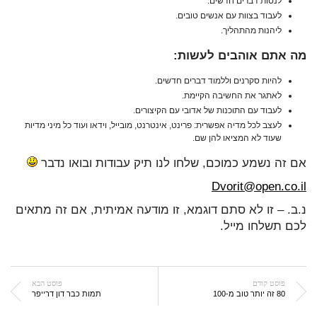
לנסות דברים חדשים.
לעבוד בצוות עם אנשים טובים.
ליהנות מהתהליך.
מה אתם אוהבים לעשות
:
להיות סקרנים וללמוד דברים חדשים.
לאתגר את החשיבה הקיימת.
לעבוד עם התוכנות של אדובי עם הקיצורים.
לעצב לכל מדיה אפשרית: פרינט, אינטרנט, מובייל, וידאו ועוד כל מיני מדיות
שעוד לא המציאו להן שם.
אם זה נשמע כמוכם, שלחו לנו תיק עבודות ובואו נדבר
Dvorit@open.co.il
נ.ב. – זו לא סתם דוגמא, זו מודעה אמיתית, אם זה מתאים
לכם תשלחו מייל.
פוסט קודם
פוסט הבא
80 זה יותר טוב מ-100
תמות כבר דון דרייפר