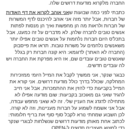
החברה מלקרוא מודעות דרושים שלה.
כתבתי לפני כמה שבועות ש
אני אוהב לקרוא את דף האודות
של חברות, אבל יותר מזה אני אוהב להיכנס לדף המשרות
של חברות ולראות מה הן מחפשות ואיך הן מנסות לפתות
אנשים טובים לחברה שלהן. לא מדברים על זה כמעט, אבל
בתכל'ס היום חברות נלחמות על אנשים טובים אפילו יותר
משאנשים נלחמים על משרות טובות. תראו את פייסבוק
(החברה לא האתר) לדוגמא: היא קונה חברות רק בגלל
שאנשים טובים עובדים שם, אז היא מפרקת את החברה ויש
לה עובדים חדשים.
כבוגר שנקר, אני ממשיך לקבל את המייל היומי ממזכירות
המחלקה, שכולל בדרך כולל מודעת דרושים. אני קורא את
המייל בקביעות כדי להזין את ההתמכרות, אבל אני חייב
להגיד שאני גם מאוכזב בקביעות: שום מודעה אפילו לא
מתחילה לדגדג את העניין שלי. זה לא שאני מחפש עבודה,
אבל אני אשמח לשמוע על חברות מעניינות, וזה לא קורה.
לכן השבוע שמחתי נורא לקבל סוף סוף את בריף חלומותי:
לכתוב אחת מאותן מודעות דרושים שנשלחות לבוגרי שנקר
כדי למצוא מעצבים חדשים ל-OPEN.