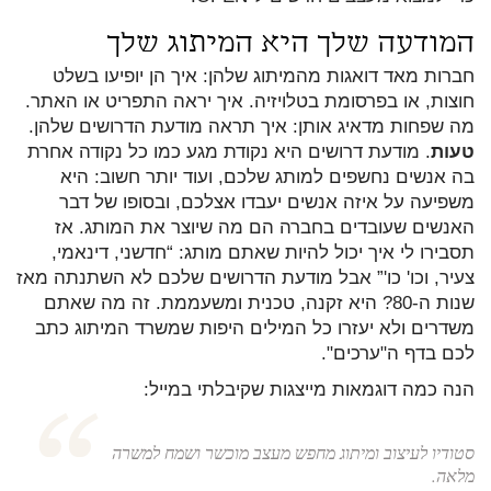
המודעה שלך היא המיתוג שלך
חברות מאד דואגות מהמיתוג שלהן: איך הן יופיעו בשלט
חוצות, או בפרסומת בטלויזיה. איך יראה התפריט או האתר.
מה שפחות מדאיג אותן: איך תראה מודעת הדרושים שלהן.
טעות
. מודעת דרושים היא נקודת מגע כמו כל נקודה אחרת
בה אנשים נחשפים למותג שלכם, ועוד יותר חשוב: היא
משפיעה על איזה אנשים יעבדו אצלכם, ובסופו של דבר
האנשים שעובדים בחברה הם מה שיוצר את המותג. אז
תסבירו לי איך יכול להיות שאתם מותג: “חדשני, דינאמי,
צעיר, וכו' כו'” אבל מודעת הדרושים שלכם לא השתנתה מאז
שנות ה-80? היא זקנה, טכנית ומשעממת. זה מה שאתם
משדרים ולא יעזרו כל המילים היפות שמשרד המיתוג כתב
לכם בדף ה"ערכים".
הנה כמה דוגמאות מייצגות שקיבלתי במייל:
סטודיו לעיצוב ומיתוג מחפש מעצב מוכשר ושמח למשרה
מלאה.