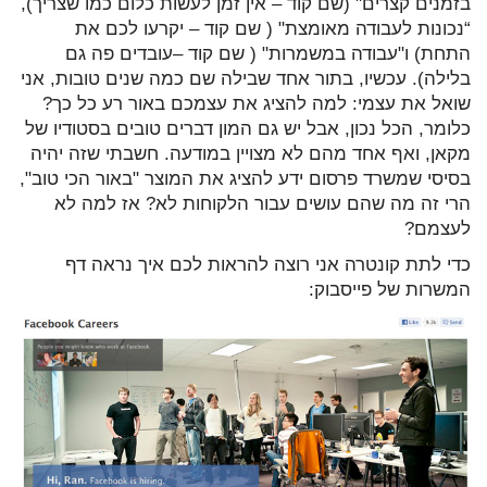
בזמנים קצרים" (שם קוד – אין זמן לעשות כלום כמו שצריך),
“נכונות לעבודה מאומצת" ( שם קוד – יקרעו לכם את
התחת) ו"עבודה במשמרות" ( שם קוד –עובדים פה גם
בלילה). עכשיו, בתור אחד שבילה שם כמה שנים טובות, אני
שואל את עצמי: למה להציג את עצמכם באור רע כל כך?
כלומר, הכל נכון, אבל יש גם המון דברים טובים בסטודיו של
מקאן, ואף אחד מהם לא מצויין במודעה. חשבתי שזה יהיה
בסיסי שמשרד פרסום ידע להציג את המוצר "באור הכי טוב",
הרי זה מה שהם עושים עבור הלקוחות לא? אז למה לא
לעצמם?
כדי לתת קונטרה אני רוצה להראות לכם איך נראה דף
המשרות של פייסבוק: