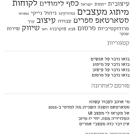
לקוחות
כסף
לימודים
עיצובית
יזמות
ישראל
מעצבים
מיתוג
ניהול
נייקי
נטוורקינג
נספרסו
סטארטאפ
עיצוב
ספרים
עבודה
ערך
שיווק
פרסום
פרודוקטיביות
שירות
צוקרברג
צבא
ראפ
שנקר
קטגוריות
בואו נדבר על אנשים
בואו נדבר על מיתוג
בואו נדבר על עיצוב
בואו נדבר על פרסום
פורסם לאחרונה
מי אוהב לעבוד קשה?
סטארטאפ השנה השניה: מה למדתי ב-2015
אל תקראו לי מעצב UI
הטלויזיה מתה. יחי יו-טיוב
אין דבר כזה מעצבי אתרים