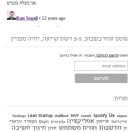
פוסט אחד בשבוע, 3-5 דקות קריאה, יהיה מעניין
פשוט
תרשמו לניוזלטר
השבועי. זה אפילו בחינם.
תגיות
Ux
Lean Startup
Spotify
mailbox
MVP
Duolingo
rework
zappos
אפליקציה
אייפון
העתיד
ויראלי
איין ראנד
גאנגם
בצק אלים
חדשנות
חווית משתמש
חינוך
חשיבה
חזון
זן