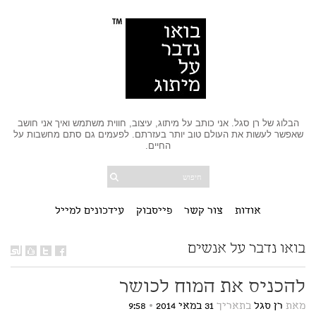
הבלוג של רן סגל. אני כותב על מיתוג, עיצוב, חווית משתמש ואיך אני חושב
שאפשר לעשות את העולם טוב יותר בעזרתם. לפעמים גם סתם מחשבות על
החיים.
אודות
צור קשר
פייסבוק
עידכונים למייל
בואו נדבר על אנשים
להכניס את המוח לכושר
מאת
רן סגל
בתאריך
31 במאי 2014
•
9:58