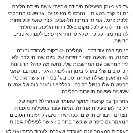
עד לא מזמן הפעילות היחידה שהייתי עושה הייתה הליכה.
גם זה קרה בטעות – נהרסו לי האופניים, אז פשוט התחלתי
ללכת ברגל. אני גר במרכז תל-אביב, ככה שאני יכול פחות
או יותר להגיע לכל מקום ב-30 דקות הליכה. התחלתי
להינות מזה כל כך, שלא טרחתי אף פעם לקנות אופניים
חדשות.
בנוסף קרה עוד דבר – ההליכה 45 דקות לעבודה וחזרה
ממנה, היו השעה וחצי היחידות שלי ביום שהייתי לבד, לא
ליד המחשב עם המחשבות שלי. נחשו מה קרה? הרעיונות
הכי טובים שלי באו לי בזמן ההליכות האלה. מסתבר שאני
לא הראשון שגילה את זה. סטיב ג׳ובס היה עושה את כל
הפגישות שלו בטיול הליכה, ובכלל יש ז׳אנר כזה של אנשים
שעושים פגישות חשובות בהליכה.
אחר כך גם קראתי מחקר שאומר שאחרי 20 דקות של
הליכה (או פעילות אחרת), המוח עובד בפעילות מוגברת
ונוצרים חיבורים חדשים, ככה שזו הסיבה לרעיונות הטובים.
המאמר גם סיפר שיש קשר ברור בין אושר לפעילות גופנית.
בעקבות המאמר (וגם העובדה שעברתי לעבוד בבית ואני לא