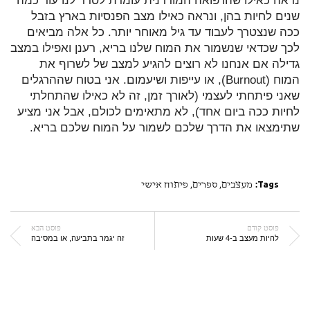
נראה כאילו שהרפואה המודרנית עומדת לסדר לנו עוד כמה
שנים לחיות בהן, ונראה כאילו מצב הפנסיות בארץ בזבל
ככה שנצטרך לעבוד עד גיל מאוחר יותר. כל אלה מביאים
לכך שכדאי שנשמור את המוח שלנו בריא, רענן ואפילו במצב
גדילה אם אנחנו לא רוצים להגיע למצב של לשרוף את
המוח (Burnout), או עייפות ושיעמום. אני בטוח שההרגלים
שאני פיתחתי לעצמי (לאורך זמן, זה לא כאילו שהתחלתי
לחיות ככה ביום אחד), לא מתאימים לכולם, אבל אני מציע
שתימצאו את הדרך שלכם לשמור על המוח שלכם בריא.
Tags:
מעצבים
,
ספרים
,
פיתוח אישי
פוסט קודם
פוסט הבא
להיות מעצב ב-4 שעות
זה יגמר בתביעה, או במסיבה