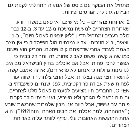
מתחיל את הבוקר עם בוסט של אנרגיה התחלתי לקנות גם
הבייתה גרנולה, יוגורטים ופירות.
2.
ארוחת צהריים
– כל מי שעבד אי פעם במשרד יודע
שארוחת הצהריים למעשה נמשכת מ-12 עד 3. ב-12 כבר
כולם רעבים ומתחיל הדיון ״לאן יוצאים לאכול היום״, ב-1
יוצאים, ב-2 חוזרים, ועד 3 נמרחים מול הפייסבוק כי אין מצב
באמת לעבוד אחרי שדחפתם קילו פסטה. הטריק הוא פשוט
כמו שהוא קשה: פשוט לאכול פחות. זה יותר קל בבית כי
אפשר להכין פחות, אבל אם אוכלים בחוץ (ובישראל מביאים
לנו מנות גדולות כי אנחנו לא פראיירים), אז זה אמנם קשה
להשאיר חצי מנה בצלחת, אבל החצי צלחת הזו שווה עוד
לפחות שעת עבודה פרודקטיבית. לפני שנתיים כשעבדתי ב-
OPEN, החברים היו מציעים לפעמים לאכול סלט לצהריים.
זה היה נראה לי מגוחך ולא משביע, ואני הייתי הולך לקחת
פיתה עם שיפוד, אבל היום אני מבין שלמרות שהרגשת שובע
(״אההההה, למה אכלתי את הביס האחרון הזה!?!?!״), היא
אחת ההרגשות האהובות עלי, עדיף לוותר עליה בארוחת
הצהריים.