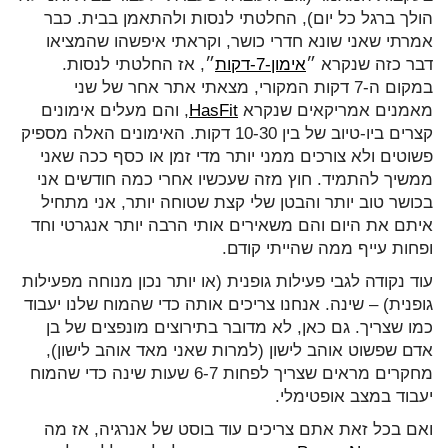
הולך ברגל כל יום), החלטתי לנסות ולהתאמן בבית. כבר
אמרתי שאני שונא חדרי כושר, וקראתי איפשהו שהמציאו
דבר כזה שנקרא ״
אימון-7-דקות
״, אז החלטתי לנסות.
במקום ה-7 דקות המקורי, מצאתי אתר אחר של שני
מאמנים אמריקאים שנקרא
HasFit
, והם מעלים אימונים
קצרים ביו-טיוב של בין 10-30 דקות. האימונים האלה מספיק
פשוטים ולא צורכים ממני יותר מדי זמן או כסף ככה שאני
ממשיך להתמיד. חוץ מזה שעכשיו אחרי כמה חודשים אני
בכושר טוב יותר והבטן שלי קצת שטוחה יותר, אני מתחיל
איתם את היום והם משאירים אותי הרבה יותר אנגרטי וחד
ופחות עייף ממה שהייתי קודם.
עוד נקודה לגבי פעילות גופנית (או יותר נכון מנוחה מפעילות
גופנית) – שינה. אנחנו צריכים אותה כדי שהמוח שלנו יעבוד
כמו שצריך. גם כאן, לא מדובר בתירוצים מונפצים של בן
אדם שפשוט אוהב לישון (למרות שאני מאד אוהב לישון),
מחקרים מראים שצריך לפחות 6-7 שעות שינה כדי שהמוח
יעבוד במצב אופטימלי.
ואם בכל זאת אתם צריכים עוד בוסט של אנרגיה, אז מה