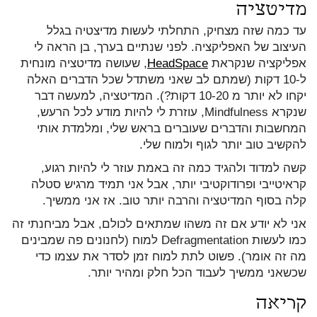
מדיטציה
עד כמה שזה מצחיק, התחלתי לעשות מדיצטיה בגלל
העיצוב של האפליקציה. לפני שנתיים בערך, בן הראה לי
אפליקציה שנקראת
HeadSpace
, שעושה מדיטציה מונחית
ל-10 דקות (שמתם לב שאני משתדל שכל הדברים האלה
יקחו לא יותר מ 10-20 דקות?). המדיטציה, למעשה דבר
שנקרא Mindfulness, עוזרת לי להיות מודע לכל הרעש,
המחשבות והדברים שעוברים בראש שלי, ומלמדת אותי
להקשיב טוב יותר לגוף ולמוח שלי.
קשה למדוד ולהגיד כמה זה באמת עוזר לי להיות רגוע,
קראיטייבי ופרודוקטיבי יותר, אבל אני תמיד מרגיש סטלה
קלה בסוף המדיטציה והרבה יותר טוב. אז אני ממשיך.
אני לא יודע אם זה משהו שמתאים לכולם, אבל מביחנתי זה
כמו לעשות Defragmentation למוח (לחנונים פה שמבינים
מה זה אומר). פשוט לתת למוח זמן לסדר את עצמו כדי
שכשאני ממשיך לעבוד הכל חלק ומהיר יותר.
קריאה