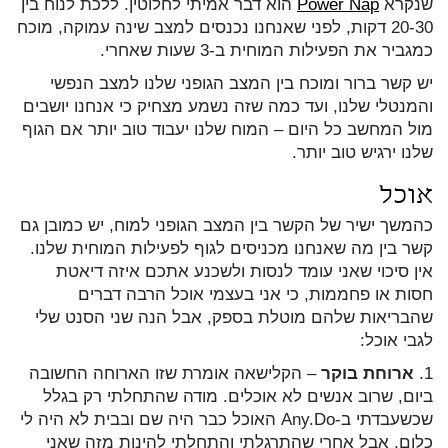
שנקרא
Power Nap
הוא דבר אמיתי לחלוטין. ללכת לנוח בין
20-30 דקות, לפני שאנחנו נכנסים למצב שינה עמוקה, מוכח
כמגביר את הפעילות המוחית ב-3 שעות שאחרי.
יש קשר ברור ומוכח בין המצב הגופני שלנו למצב הנפשי
והמנטלי שלנו, ועד כמה שזה נשמע מצחיק כי אנחנו יושבים
מול המחשב כל היום – המוח שלנו יעבוד טוב יותר אם הגוף
שלנו ירגיש טוב יותר.
אוכל
כהמשך ישיר של הקשר בין המצב הגופני למוח, יש כמובן גם
קשר בין מה שאנחנו מכניסים לגוף לפעילות המוחית שלנו.
אין סיכוי שאני עומד לנסות ולשכנע אתכם איזה דיאטת
חסות או פחממות, כי אני בעצמי אוכל הרבה דברים
שהבריאות שלהם מוטלת בספק, אבל הנה שני הסנט שלי
לגבי אוכל:
1.
ארוחת בוקר
– הקלישאה אומרת שזו הארוחה החשובה
ביום, שרוב אנשים לא אוכלים. מודה שהתחלתי רק בגלל
שכשעבדתי ב-Any.Do האוכל כבר היה שם ובבית לא היה לי
כלום, אבל אחרי שהתרגלתי והתחלתי להינות מזה שאני