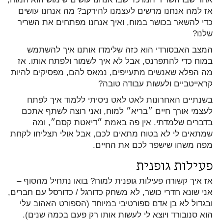
אז למה אנחנו מרשים לעצמנו להירקב? מה אנחנו עושים
כדי להשאר בכושר במוח, ואיך אנחנו מפתחים את השריר
שלנו?
המצב האבסורדי הוא כזה שלימדו אותנו איך להשתמש
במוח כדי להתפרנס, אבל לא איך לשמור ולפתח אותו. אז
מה הפלא שאנשים מתעייפים, נמאס להם, מפסיקים להיות
קראייטביים ולעשות עבודה טובה?
בשנתיים האחרונות לאט לאט ניסיתי ללמוד איך לפתח
לעצמי אורך חיים ״בריא״ למוח, ואני רוצה לשתף אתכם
בדברים שלמדתי. אין פה באמת ״דיאטת קסם״, ומה
שמתאים לי לא בטוח מתאים לכם, אבל אולי תצליחו לקחת
מפה משהו שישפר לכם את החיים.
פעילות גופנית
אז איך קשורה פעילות גופנית למוח? בואו נתחיל מהסוף –
אני שונא חדרי כושר, לא משחק כדורגל / כדורסל עם חברים,
ובגדול לא בן אדם ספורטיבי במיוחד (הספורט האהוב עלי
הוא סנובורד ויוצא לי לעשות אותו רק פעם בכמה שנים).