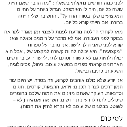
לפני כמה חודשים נתקלתי בשאלה: ״מה הדבר שאם היית
עושה כל יום, היה לו האימפקט הגדול ביותר על החיים
המקצועיים שלך בטווח הרחוק?״. התשובה שלי הייתה
ברורה: אם הייתי קורא כל יום.
מאז לקחתי החלטה מודעת לפנות לעצמי זמן מוגדר לקריאה
בבוקר לפני העבודה. אני לא מדבר על רומנים וכאלה שאני
קורא לפני שאני הולך לישון, אני מדבר על ספרות
״מקצועית״. היא יכולה להיות קשורה למקצוע שלי, אבל היא
יכולה להיות גם לא קשורה וסתם לתת לי עוד ידע. בחודשים
האחרונים קראתי ספרים בנושאי: עיצוב, ניהול, פסיכולוגיה,
השקעות, כתיבה ובישול.
אני יודע שלא כולם אוהבים לקרוא, וזה בסדר. יש היום עוד
המון דרכים לצרוך תכנים: וידאו, הרצאות, קורסים, חוגים
וסדנאות. העיקר שאתם מזינים את המוח שלכם בחומרים
שיכולים לתת לו רעיונות חדשים, השראה ואנרגיה (ולא –
לשוטט בבלוגים של עיצוב לא נקרא להזין את המוח).
לסיכום