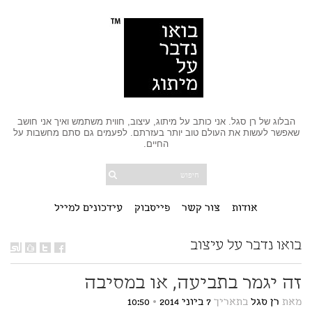
הבלוג של רן סגל. אני כותב על מיתוג, עיצוב, חווית משתמש ואיך אני חושב
שאפשר לעשות את העולם טוב יותר בעזרתם. לפעמים גם סתם מחשבות על
החיים.
אודות
צור קשר
פייסבוק
עידכונים למייל
בואו נדבר על עיצוב
זה יגמר בתביעה, או במסיבה
מאת
רן סגל
בתאריך
7 ביוני 2014
•
10:50