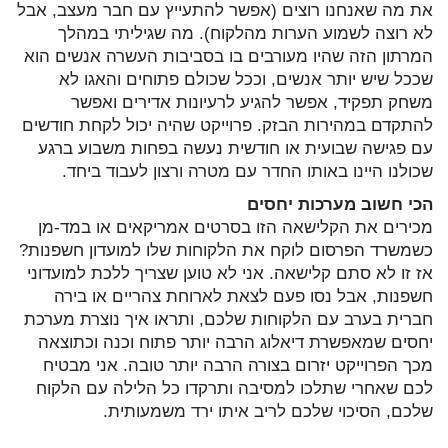
את מה שאנחנו רוצים (אפשר להתעייץ עם חבר מעצב, אבל
לא רוצה לשמוע הערות מהלקוח). מה שגיליתי במהלך
המרתון הזה שהיו מעורבים בו בסביבות העשרה אנשים הוא
שככל שיש יותר אנשים, וככל שכולם פתוחים והאגו לא
משחק תפקיד, אפשר להגיע לרעיונות אדירים ואפשר
להתקדם במהירות הבזק. פרוייקט שהיה יכול לקחת חודשים
עם פגישה שבועית או חודשית נעשה בפחות משבוע ברגע
שכולנו היינו באותו החדר עם מטרה ורצון לעבוד ביחד.
הכי חשוב מערכות יחסים
מכירים את הקלישאה הזו בסרטים אמריקאים או במד-מן
כשמשרד הפרסום לוקח את הלקוחות שלו למועדון חשפנות?
אז זו לא סתם קלישאה. אני לא טוען שצריך ללכת למועדוני
חשפנות, אבל נסו פעם לצאת לארוחת צהריים או בירה
חברית בערב עם הלקוחות שלכם, ותראו איך נוצרת מערכת
יחסים שמאפשרת דיאלוג הרבה יותר פתוח וכנה וכתוצאה
מכך הפרוייקט יזרום בצורה הרבה יותר טובה. אני מבטיח
לכם שאחרי שתלכו למסיבה ותרקדו כל הלילה עם הלקוח
שלכם, הסיכוי שלכם לריב איתו ירד משמעותית.