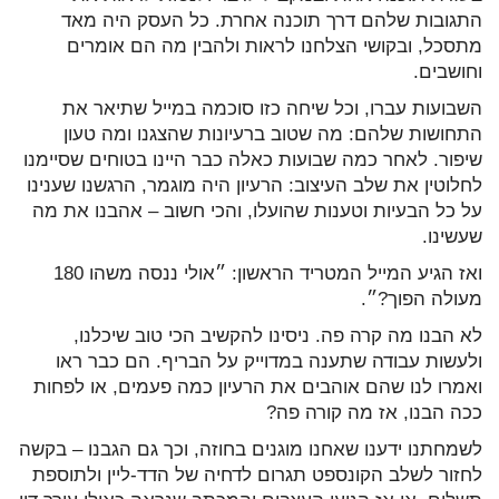
התגובות שלהם דרך תוכנה אחרת. כל העסק היה מאד
מתסכל, ובקושי הצלחנו לראות ולהבין מה הם אומרים
וחושבים.
השבועות עברו, וכל שיחה כזו סוכמה במייל שתיאר את
התחושות שלהם: מה שטוב ברעיונות שהצגנו ומה טעון
שיפור. לאחר כמה שבועות כאלה כבר היינו בטוחים שסיימנו
לחלוטין את שלב העיצוב: הרעיון היה מוגמר, הרגשנו שענינו
על כל הבעיות וטענות שהועלו, והכי חשוב – אהבנו את מה
שעשינו.
ואז הגיע המייל המטריד הראשון: ״אולי ננסה משהו 180
מעולה הפוך?״.
לא הבנו מה קרה פה. ניסינו להקשיב הכי טוב שיכלנו,
ולעשות עבודה שתענה במדוייק על הבריף. הם כבר ראו
ואמרו לנו שהם אוהבים את הרעיון כמה פעמים, או לפחות
ככה הבנו, אז מה קורה פה?
לשמחתנו ידענו שאחנו מוגנים בחוזה, וכך גם הגבנו – בקשה
לחזור לשלב הקונספט תגרום לדחיה של הדד-ליין ולתוספת