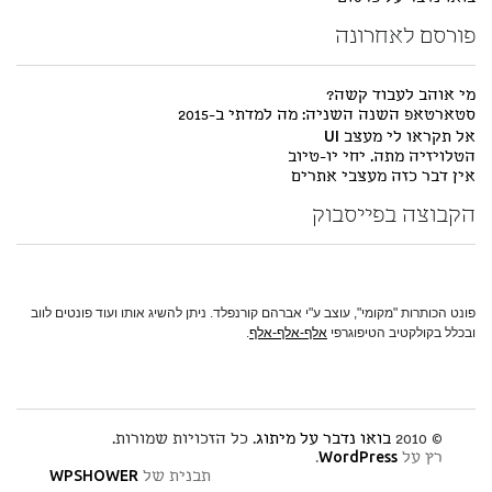
פורסם לאחרונה
מי אוהב לעבוד קשה?
סטארטאפ השנה השניה: מה למדתי ב-2015
אל תקראו לי מעצב UI
הטלויזיה מתה. יחי יו-טיוב
אין דבר כזה מעצבי אתרים
הקבוצה בפייסבוק
פונט הכותרות "מקומי", עוצב ע"י אברהם קורנפלד. ניתן להשיג אותו ועוד פונטים לווב
ובכלל בקולקטיב הטיפוגרפי
אלף-אלף-אלף
.
© 2010
בואו נדבר על מיתוג
. כל הזכויות שמורות.
רץ על
WordPress
.
תבנית של
WPSHOWER