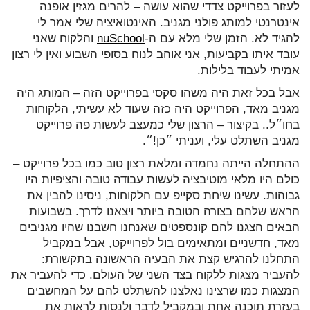
לעזור בפרוייקט צדדי שהוא עושה – להרים מגזין אופנה
אינטרנטי למותג פולני מגניב. האינטואיציה שלי אמר לי
להגיד לא. הזמן שלי מלא עם ה-
nuSchool
והלקוח שאני
עובד איתו בקביעות, אני אוהב לנוח בסופי השבוע ואין לי רצון
אמיתי לעבוד בלילות.
אבל בכל זאת היה משהו סקסי בפרוייקט הזה – המותג היה
מגניב מאד, הפרוייקט היה כזה שעוד לא עשיתי, הלקוחות
בחו״ל.. בקיצור – הרצון שלי כמעצב לעשות פה פרוייקט
מגניב השתלט עלי, ועניתי ״כן!״.
ההתחלה הייתה נחמדה ומלאת רצון טוב כמו בכל פרוייקט –
כולם היו מלאי מוטיבציה לעשות עבודה טובה והציפיות היו
גבוהות. עשינו שיחת סקייפ עם הלקוחות, ניסינו להבין את
הראש שלהם בצורה הטובה ביותר ויצאנו לדרך. בשבועות
הבאים הצגנו להם קונספטים שאנחנו חשבנו שהיו מגניבים
מאד, חדשניים ומתאימים בול לפרוייקט, אבל במקביל
התחלנו להרגיש קצת את הבעיה הראשונה בתקשורת:
להעביר מצגות ללקוח בצד השני של העולם. כדי להעביר את
המצגות כמו שרצינו נאלצנו להשתלט להם על המחשבים
בעזרת תוכנה אחת ובמקביל לדבר ולנסות לראות את