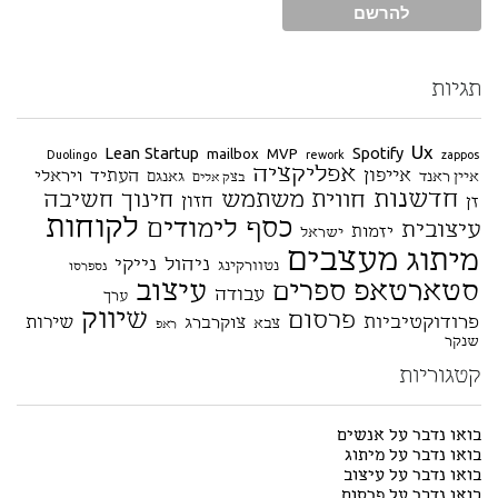
תגיות
Ux
Lean Startup
Spotify
mailbox
MVP
Duolingo
rework
zappos
אפליקציה
אייפון
העתיד
ויראלי
איין ראנד
גאנגם
בצק אלים
חדשנות
חווית משתמש
חינוך
חשיבה
חזון
זן
לקוחות
כסף
לימודים
עיצובית
יזמות
ישראל
מעצבים
מיתוג
ניהול
נייקי
נטוורקינג
נספרסו
סטארטאפ
עיצוב
ספרים
עבודה
ערך
שיווק
פרסום
פרודוקטיביות
שירות
צוקרברג
צבא
ראפ
שנקר
קטגוריות
בואו נדבר על אנשים
בואו נדבר על מיתוג
בואו נדבר על עיצוב
בואו נדבר על פרסום