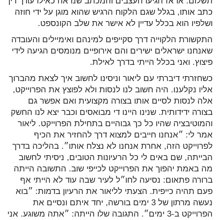
תשלום. או אז הגיעו העצבים והמכתב שנראה כאילו עורך דין
כתב אותו, בגלל שגם הלקוח הרגיש שהוא מוגן על ידי חוזה
ושלפיו הוא בכלל עדיין לא אישר את שלב הקונספט.
התקשורת הלקוייה דרך סקייפים למינהם ואימיילים והעובדה
שאנחנו ישראלים ישירים והם אירופיים מנומסים הגיעה לידי
פיצוץ. ואני בכלל הייתי בדרך לאילת.
כשחזרתי דיברתי עם ליאור וניסינו לחשוב איך לצאת מהברוך
אליו נקלענו. היה חשוב לנו לנסות ולא לפוצץ את הפרוייקט,
אלה לנסות לסיים אותו בצורה מקצועית ואם אפשר גם
בצורה ידידותית. שנינו היינו די מבואסים וכבר יצא לנו החשק
והמוטיבציה שהיו כל כך גבוהיים בתחילת הפרוייקט. ליאור
אמר לי: ״אנחנו חייבים למצוא דרך להחזיר את הכיף
לפרוייקט הזה, אחרת אנחנו לא נצלח אותו״. בהליכה בדרך
הבייתה, שם באים לי כל הרעיונות הטובים, ניסיתי לחשוב
מה באמת יהפוך את הפרוייקט לכייפי שוב. התשובה הייתה
ברורה פתאום: נסיעה לחו״ל לעיר שבה עוד לא הייתי אף
פעם תהיה כייפית. הצעתי לליאור את הרעיון בדמות: ״בוא
נעשה מרתון של 3 ימים בורשה, יחד איתם ונסיים את
הפרוייקט ב-3 ימים״. התגובה שלו הייתה: ״אתה משוגע. אני