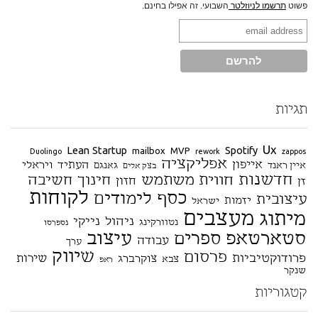
פשוט
תרשמו לניוזלטר
השבועי. זה אפילו בחינם.
תגיות
Ux
Lean Startup
Spotify
mailbox
MVP
Duolingo
rework
zappos
אפליקציה
אייפון
העתיד
ויראלי
איין ראנד
גאנגם
בצק אלים
חדשנות
חווית משתמש
חינוך
חשיבה
חזון
זן
לקוחות
כסף
לימודים
עיצובית
יזמות
ישראל
מעצבים
מיתוג
ניהול
נייקי
נטוורקינג
נספרסו
סטארטאפ
עיצוב
ספרים
עבודה
ערך
שיווק
פרסום
פרודוקטיביות
שירות
צוקרברג
צבא
ראפ
שנקר
קטגוריות