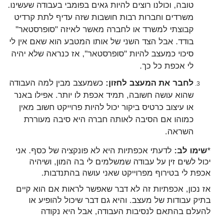
טובה, וכולנו רוצים להיות גאים בפומבי בעבודה שעשינו.
משרדים וחברות רבות חושבות שזה עדיף לתת קרדיט
קבוצתי למשרד או לחברה מאשר לאיזה "סופרסטאר"
בודד. אבל הצד השני של אותו המטבע הוא שאם אין לי
סיכוי כמעצב להיות "סופרסטאר", אז כנראה שלא יהיה
לי אכפת כל כך.
לחבר את המעצב לחזון:
כשמעצב מבין למה העבודה
שהוא עושה חשובה, תמיד אכפת לו יותר. אפילו באנר
או עיצוב כרטיס ביקור יכול להיות פרוייקט חשוב מאין
כמוהו אם הסיבה לאותה חברה היא סיבה מעוררת
השראה.
*
שימו לב:
לדעתי אכפתיות היא לא פונקציה של כסף. אני
יכול לשים זין על עבודה שמשלמים לי בה המון, ושיהיה
אכפת לי בטירוף מפרוייקט שאני עושה בהתנדבות.
אז נכון, אכפתיות זה לא דבר שאפשר לראות אם הוא קיים
בתיק עבודות של מעצב. והיא גם דבר שיכול להופיע או
להעלם בהתאם לנסיבות העבודה, אבל היא נקודה