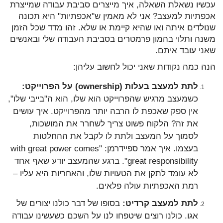
עכשיו נשאלת השאלה, איך מייצרים סביבת עבודה שמייצרת
אכפתיות למעצב? אני לא מאמין ש"אכפתיות" היא תכונה
שנולדים איתה ואו שהיא קיימת או שלא. זהו מדד שכל הזמן
משנה ותלוי בהמון פרמטרים בסביבת העבודה שלי ובאנשים
שאני עובד איתם.
הנה כמה נקודות שאני יכול לחשוב עליהן:
לתת למעצב בעלות (ownership) על הפרוייקט:
כשמעצב מרגיש שהפרוייקט הוא שלו, הוא ה"בייבי שלו",
אין ספק שאכפת לו הרבה יותר מהפרוייקט. איך עושים
את זה? הלקוח פשוט צריך לשחרר את המושכות,
לסמוך על המעצב ולתת לו לקבל את ההחלטות
בעצמו. איך אמר ספיידרמן: "with great power comes
great responsibility". ברגע שהמעצב יודע שאף אחד
לא עומד לתקן את הטעויות שלו, והאחריות היא עליו –
רמת האכפתיות עולה פלאים.
לתת למעצב קרדיט:
בסופו של דבר כולנו יצורים של
אגו. כולנו רוצים שיטפחו לנו על השכם כשעשינו עבודה