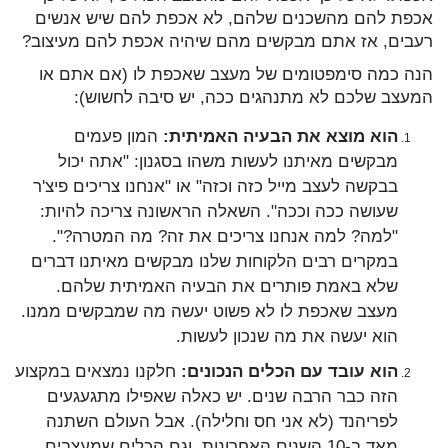
אכפת להם מהשכנים שלהם, לא אכפת להם שיש אנשים
רעבים, אז אתם מבקשים מהם שיהיה אכפת להם מעיצוב?
הנה כמה סימפטומים של מעצב שאכפת לו (אם אתם או
המעצב שלכם לא מתנהגים ככה, יש סיבה לחשוש):
הוא מוצא את הבעיה האמיתית:
המון פעמים
מבקשים מאיתנו לעשות משהו בסגנון: "אתה יכול
בבקשה לעצב מייל כזה וכזה" או "אנחנו צריכים פיצ'ר
שעושה ככה וככה". השאלה הראשונה צריכה להיות:
"למה? למה אנחנו צריכים את זה? מה המטרה?".
במקרים רבים הלקוחות שלנו מבקשים מאיתנו דברים
שלא באמת פותרים את הבעיה האמיתית שלהם.
מעצב שאכפת לו לא פשוט יעשה מה שמבקשים ממנו.
הוא יעשה את מה שנכון לעשות.
הוא עובד עם הכלים הנכונים:
חלקנו נמצאים במקצוע
הזה כבר הרבה שנים. יש כאלה שאפילו מתגעגעים
לפריהנד (לא אני חס וחלילה). אבל העולם השתנה
מאד ב-10 השנים האחרונות, וגם הכלים שמעצבים