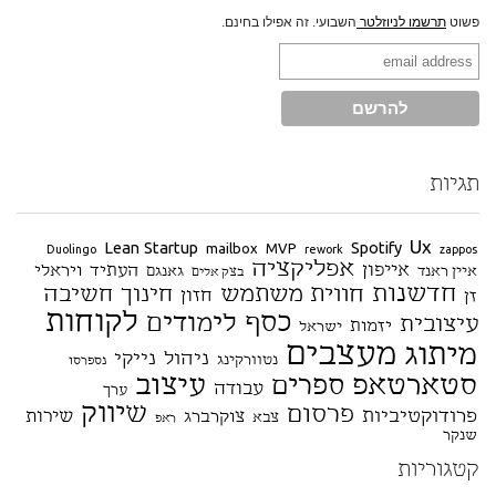
פשוט
תרשמו לניוזלטר
השבועי. זה אפילו בחינם.
תגיות
Ux
Lean Startup
Spotify
mailbox
MVP
Duolingo
rework
zappos
אפליקציה
אייפון
העתיד
ויראלי
איין ראנד
גאנגם
בצק אלים
חדשנות
חווית משתמש
חינוך
חשיבה
חזון
זן
לקוחות
כסף
לימודים
עיצובית
יזמות
ישראל
מעצבים
מיתוג
ניהול
נייקי
נטוורקינג
נספרסו
סטארטאפ
עיצוב
ספרים
עבודה
ערך
שיווק
פרסום
פרודוקטיביות
שירות
צוקרברג
צבא
ראפ
שנקר
קטגוריות