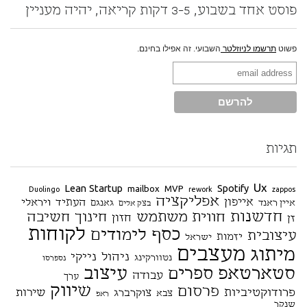
פוסט אחד בשבוע, 3-5 דקות קריאה, יהיה מעניין
פשוט
תרשמו לניוזלטר
השבועי. זה אפילו בחינם.
תגיות
Ux
Lean Startup
Spotify
mailbox
MVP
Duolingo
rework
zappos
אפליקציה
אייפון
העתיד
ויראלי
איין ראנד
גאנגם
בצק אלים
חדשנות
חווית משתמש
חינוך
חשיבה
חזון
זן
לקוחות
כסף
לימודים
עיצובית
יזמות
ישראל
מעצבים
מיתוג
ניהול
נייקי
נטוורקינג
נספרסו
סטארטאפ
עיצוב
ספרים
עבודה
ערך
שיווק
פרסום
פרודוקטיביות
שירות
צוקרברג
צבא
ראפ
שנקר