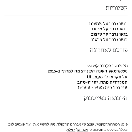
קטגוריות
בואו נדבר על אנשים
בואו נדבר על מיתוג
בואו נדבר על עיצוב
בואו נדבר על פרסום
פורסם לאחרונה
מי אוהב לעבוד קשה?
סטארטאפ השנה השניה: מה למדתי ב-2015
אל תקראו לי מעצב UI
הטלויזיה מתה. יחי יו-טיוב
אין דבר כזה מעצבי אתרים
הקבוצה בפייסבוק
פונט הכותרות "מקומי", עוצב ע"י אברהם קורנפלד. ניתן להשיג אותו ועוד פונטים לווב
ובכלל בקולקטיב הטיפוגרפי
אלף-אלף-אלף
.