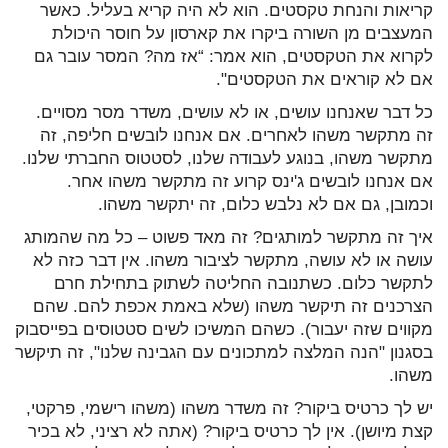
קריאות והנחת טקסטים. הוא לא היה קריא בעליל. כאשר
המעצבים מן השורה ביקרו את קארסון על חוסר היכולת
לקרוא את הטקסטים, הוא אמר: “אז מה? המסר עובר גם
אם לא קוראים את הטקסטים".
כל דבר שאנחנו עושים, או לא עושים, משדר מסר מסויים.
זה מתקשר משהו לאחרים. אם אנחנו לובשים חליפה, זה
מתקשר משהו, בנוגע לעבודה שלנו, לסטטוס החברתי שלנו.
אם אנחנו לובשים ג'ינס קרוע זה מתקשר משהו אחר.
וכמובן, גם אם לא נלבש כלום, זה יתקשר משהו.
איך זה מתקשר למותגים? זה מאד פשוט – כל מה שהמותג
עושה או לא עושה, מתקשר לציבור משהו. אין דבר כזה לא
לתקשר כלום. כשתנובה החליטה לשתוק בתחילת חרם
הצרכנים זה תיקשר משהו (שלא באמת אכפת להם. שהם
מקווים שזה יעבור). כשהם המשיכו לשים סטטוסים בפייסבוק
בסגנון "הנה המלצה למתכונים עם הגבינה שלנו", זה תיקשר
משהו.
יש לך כרטיס ביקור? זה משדר משהו (משהו רישמי, פרקטי,
קצת מיושן). אין לך כרטיס ביקור? (אתה לא רציני, לא בכיר