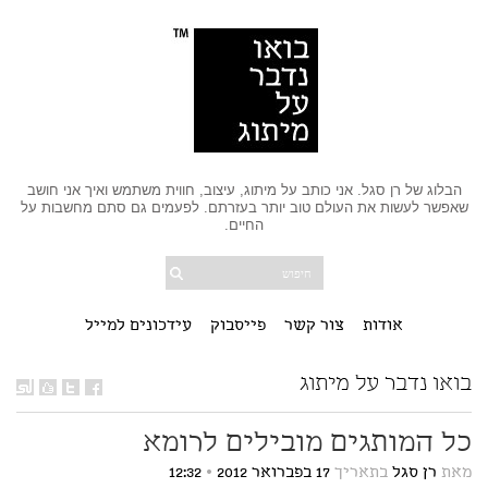
הבלוג של רן סגל. אני כותב על מיתוג, עיצוב, חווית משתמש ואיך אני חושב
שאפשר לעשות את העולם טוב יותר בעזרתם. לפעמים גם סתם מחשבות על
החיים.
אודות
צור קשר
פייסבוק
עידכונים למייל
בואו נדבר על מיתוג
כל המותגים מובילים לרומא
מאת
רן סגל
בתאריך
17 בפברואר 2012
•
12:32