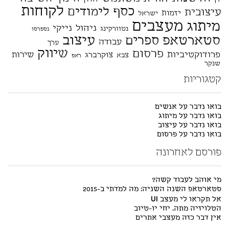
לקוחות
כסף
לימודים
עיצובית
יזמות
ישראל
מעצבים
מיתוג
ניהול
נייקי
נטוורקינג
נספרסו
סטארטאפ
עיצוב
ספרים
עבודה
ערך
שיווק
פרסום
פרודוקטיביות
שירות
צוקרברג
צבא
ראפ
שנקר
קטגוריות
בואו נדבר על אנשים
בואו נדבר על מיתוג
בואו נדבר על עיצוב
בואו נדבר על פרסום
פורסם לאחרונה
מי אוהב לעבוד קשה?
סטארטאפ השנה השניה: מה למדתי ב-2015
אל תקראו לי מעצב UI
הטלויזיה מתה. יחי יו-טיוב
אין דבר כזה מעצבי אתרים