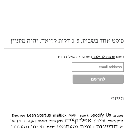
פוסט אחד בשבוע, 3-5 דקות קריאה, יהיה מעניין
פשוט
תרשמו לניוזלטר
השבועי. זה אפילו בחינם.
תגיות
Ux
Lean Startup
Spotify
mailbox
MVP
Duolingo
rework
zappos
אפליקציה
אייפון
העתיד
ויראלי
איין ראנד
גאנגם
בצק אלים
חדשנות
חווית משתמש
חינוך
חשיבה
חזון
זן