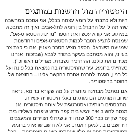
היסטוריה מול חדשנות במותגים
היות ולא כתבתי על רומא עצמה בכלל, אני אסכם במחשבה
שהייתה לי על ההבדל בין רומא לתל-אביב, ואיך זה מתבטא
במיתוג. אני קורא עכשיו את הספר "מדינת הסטארט-אפ",
שמנסה להציע הסבר לכמות הסטארט-אפים והחדשנות
שמגיעה מישראל. הספר מציע הסבר מעניין, אם כי קצת צר
בעייני, והוא מסתכם בעיקר בתודה לצבא (שבזכותו אנחנו
מכירים את כולם, ההיררכיה נשברת, מגדילים ראש וכו').
כשהייתי ברומא, עיר שההיסטוריה בה נמצאת בכל פינה ועל
כל בניין, הגעתי להבנה אחרת בהקשר אלינו – התוצאה של
החוסר בהיסטוריה.
אם נסתכל מבחינה מותגית על מה שקורא ברומא, נראה
שרוב המותגים הם מותגים בעלי היסטוריה עשירה,
ומתבססים חזותית ואסטרטגית על אותה היסטוריה. אני
מנסה לחשוב איך ירגיש בית קפה חדש שיפתח כשלידו בית
קפה שקיים כבר 300 שנה וידוע שגדולי הציירים והמעצבים
היו יושבים בו. למען האמת, אני לא חושב שראיתי ברומא
מסעדה/בית קפה או מלון שנפתחו בשנים האחרונות – הכל