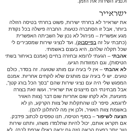
ולנציג השירות את הזמן.
ישראייר
את ישראייר לא בחרתי ישירות, פשוט בחרתי בטיסה הזולה
ביותר, אבל זו הסתברה כטעות. החברה פישלה בכל נקודת
מגע אפשרית – מניהול לא נכון של השביתה האפשרית
(כתבתי על זה
בפייסבוק
), ועד לנציגי שירות שמסבירים לי
שכל תקלה שלהם, היא בעצם באשמתי.
אהבתי
– הגעתי לרומא ובחזרה בחיים (אמנם באיחור בשתי
הטיסות), וגם המזוודות הגיעו.
לא אהבתי
– אין לי בעיה עם מותג שטועה. זה בסדר, כולם
טועים. יש לי בעיה עם מותגים שלא לוקחים אחריות. אמנם
המפגש שלי היה עם נציגי שירות שהם "בסך הכל בורג קטן",
אבל מבחינתי הם מייצגים את ישראייר. ועשו זאת בצורה
מזעזעת, ולא לקחו שום אחריות שום דבר (צוות האוויר
לדוגמא, סיפר לנו שהתקלות של צוות הקרקע, הן לא
באשמת צוות האוויר, ולכן אין מה להתלונן להם).
הצעה לשיפור
– בסוף הטיסה, תנו טפסים לכתוב פידבק.
אם תקראו אותם, יכול להיות שתלמדו משהו, ותתנו שירות
טוב יותר בפעם הבאה (וזה גם יראה כאילו אכפת לכם). לא