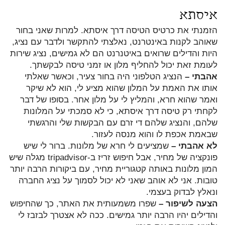
איסתא
הזמנתי את כרטיס הטיסה דרך איסתא. למרות שאני בחור
שאוהב לקנות באינטרנט, נאלצתי להתקשר ולדבר עם נציג,
היות והדילים שרואים באיטנרנט הם לא גמישים, נציג שירות
לעומת זאת יכול להחליף מלון או זמני טיסה לבקשתך.
אהבתי –
הנציג הטלפוני היה בחור צעיר, וכאשר שאלתי
אותו את האמת על המלון שהוא מציע לי, הוא לא שיקר
ואמר שהוא חרא, והמליץ לי על מלון אחר. בסופו של דבר
לקחתי רק טיסה דרך איסתא, כי לא סמכתי על המלונות
שלהם, והנציג שלהם די זרם עם הבקשות שלי והרגשתי
שבאמת אכפת לו והוא מנסה לעזור.
לא אהבתי –
שמציעים לי חרא של מלונות. ברור לי שיש
פונקציה של מחיר, אבל חיפוש זריז ב-tripadvisor מגלה שיש
המון מלונות באותה קטגוריית מחיר, עם ביקורות הרבה יותר
טובות. אני לא אוהב שאני לא יכול לסמוך על נציג החברה
ונאלץ לבדוק בעצמי.
הצעה לשיפור –
שפרו משמעותית את האתר, כך שהחיפוש
והדילים יהיו הרבה יותר גמישים. ככה לא אצטרך לבזבז לי