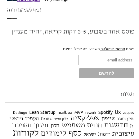
פוסט אחד בשבוע, 3-5 דקות קריאה, יהיה מעניין
פשוט
תרשמו לניוזלטר
השבועי. זה אפילו בחינם.
תגיות
Ux
Lean Startup
Spotify
mailbox
MVP
Duolingo
rework
zappos
אפליקציה
אייפון
העתיד
ויראלי
איין ראנד
גאנגם
בצק אלים
חדשנות
חווית משתמש
חינוך
חשיבה
חזון
זן
לקוחות
כסף
לימודים
עיצובית
יזמות
ישראל