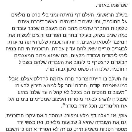
שנרשמו באתר.
בשלב הראשוני, העלנו דף נחיתה זמני בלי פרטים מלאים
על התוכנית, והיו עשרות נרשמים. כאשר דיברנו איתם
טלפונית התברר שרבים מהם הם מעצבים שכבר עובדים
כמה שנים בשוק, בעיקר בתחום הפרינט ורוצים לעשות את
המעבר לסטארטאפים. היות והתוכנית שלנו הייתה מיועדת
לבוגרים טריים שאין להם עדיין עבודה, התוכנית הייתה בנויה
לימי לימודים ועבודה מלאים, מה שמנע מרוב המעצבים
הבוגרים להצטרף כי לעזוב את העבודה שלהם בשביל
התוכנית שלנו היה פשוט סיכון גבוה מדי.
זה השלב בו הייתה צריכה נורה אדומה להדלק אצלנו, אבל
כמו שאמרתי קודם, הרבה יותר קל למצוא תירוץ לבעיה:
״מעצבים מנוסים הם בכלל לא קהל היעד שלנו! ברגע
שנצליח להגיע לבוגרי מוסדות העיצוב שמסיימים בימים אלו
את הלימודים, הכל יהיה בסדר״.
אוקי, אז העלנו דף מלא ומפורט שמסביר את עקרי התוכנית,
וגם את העובדה שהיא 8 שבועות מלאים, ואז כצפוי ירד
מספר הפניות משמעותית. גם זה לא הטריד אותנו כי חשבנו