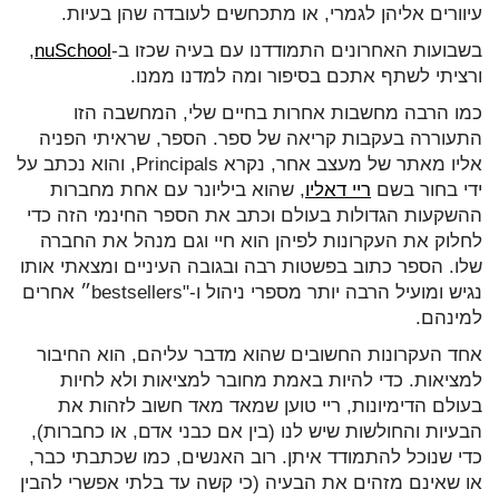
עיוורים אליהן לגמרי, או מתכחשים לעובדה שהן בעיות.
בשבועות האחרונים התמודדנו עם בעיה שכזו ב-
nuSchool
,
ורציתי לשתף אתכם בסיפור ומה למדנו ממנו.
כמו הרבה מחשבות אחרות בחיים שלי, המחשבה הזו
התעוררה בעקבות קריאה של ספר. הספר, שראיתי הפניה
אליו מאתר של מעצב אחר, נקרא Principals, והוא נכתב על
ידי בחור בשם
ריי דאליו
, שהוא ביליונר עם אחת מחברות
ההשקעות הגדולות בעולם וכתב את הספר החינמי הזה כדי
לחלוק את העקרונות לפיהן הוא חיי וגם מנהל את החברה
שלו. הספר כתוב בפשטות רבה ובגובה העיניים ומצאתי אותו
נגיש ומועיל הרבה יותר מספרי ניהול ו-"bestsellers״ אחרים
למינהם.
אחד העקרונות החשובים שהוא מדבר עליהם, הוא החיבור
למציאות. כדי להיות באמת מחובר למציאות ולא לחיות
בעולם הדימיונות, ריי טוען שמאד מאד חשוב לזהות את
הבעיות והחולשות שיש לנו (בין אם כבני אדם, או כחברות),
כדי שנוכל להתמודד איתן. רוב האנשים, כמו שכתבתי כבר,
או שאינם מזהים את הבעיה (כי קשה עד בלתי אפשרי להבין