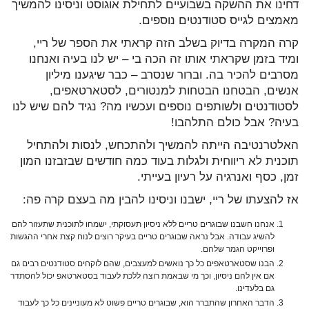
דחינו את ההשקה בשבועיים לתחילת אוגוסט וניסינו להמשיך
מאמצים לגייס סטודנטים נוספים.
קרה המקרה בדיוק בשלב הזה קראתי את הספר של ריי,
ומיד בזמן שקראתי אותו זה הכה בי – יש לנו בעיה ואנחנו
מסרבים להכיר בה. וברור שנסרב – כבר שיגענו מיליון
אנשים, הבטחנו הבטחות למנטורים, לסטארטאפים,
לסטודנטים ולשותפים נוספים ועכשיו מה? נגיד להם שיש לנו
בעיה? אבל כולם התלהבו!
האלטרנטיבה הייתה להמשיך ולהתכחש, לנסות ולהתחיל
תוכנית לא ריווחית ולגלות בעוד כמה חודשים שבזבזנו המון
זמן, כסף ואנרגיה על רעיון בעייתי.
אז להצעתו של ריי, ישבנו וניסינו להבין מה בעצם קרה פה:
אנחנו חשבנו שבוגרים טריים ללא ניסיון תעסוקתי, ישמחו לתוכנית שתעזור להם
להשיג עבודה. אבל נראה שבוגרים טריים בעיקר רוצים לנוח קצת אחרי ההגשות
ופרוייקט הגמר שלהם.
הבנו שסטארטאפים כל כך נואשים למעצבים, שהם לוקחים סטודנטים רבים גם
אם אין להם ניסיון, וכך מי שבאמת רוצה ללכת לעבוד בסטארטאפ יכול להסתדר
גם בלעדינו.
הדבר האחרון שהתברר הוא, שבוגרים טריים פשוט לא מעוניינים כל כך לעבוד