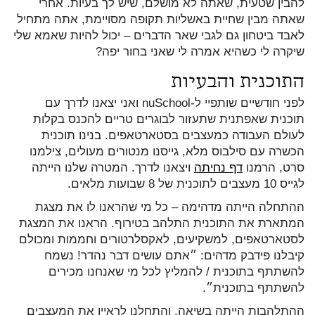
להבין שטעית, שאתה לא מושלם, שיש לך בעיות. אחרי
שאתה מבין שחיית באשליות תקופה מסויימת, אתה מתחיל
לאבד ביטחון גם לגבי שאר הדברים – יכול להיות שאמא שלי
שיקרה לי כשהיא אמרה לי שאני בחור יפה?
התוכנית והבעיות
לפני חודשיים שותפיי ל-nuSchool ואני יצאנו לדרך עם
תוכנית שאפתנית שתעזור לבוגרים טריים להכנס בקלות
לעולם העבודה כמעצבים בסטארטאפים. בנינו תוכנית
הכשרה עם סילבוס מלא, גייסנו מנטורים מעולים, צילמנו
סרט, הרמנו
דף נחיתה
ויצאנו לדרך. המטרה שלנו הייתה
לגייס 10 מעצבים לתוכנית של 8 שבועות מלאים.
ההתחלה הייתה מדהימה – כל מי שהראנו לו את מצגת
המתארת את התוכנית התלהב בטירוף. הראנו את המצגת
לסטארטאפים, למשקיעים, לאקסלרטורים וחממות ומכולם
קיבלנו פידבק מדהים: ״אתם עושים דבר נהדר! נשמח
להשתתף בתוכנית / להמליץ לכל מי שאנחנו מכירים
להשתתף בתוכנית״.
ההתלהבות הייתה בשיאה, והתחלנו לראיין את המעצבים