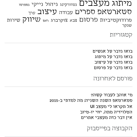
מעצבים
מיתוג
ניהול
נייקי
נטוורקינג
נספרסו
סטארטאפ
עיצוב
ספרים
עבודה
ערך
שיווק
פרסום
פרודוקטיביות
שירות
צוקרברג
צבא
ראפ
שנקר
קטגוריות
בואו נדבר על אנשים
בואו נדבר על מיתוג
בואו נדבר על עיצוב
בואו נדבר על פרסום
פורסם לאחרונה
מי אוהב לעבוד קשה?
סטארטאפ השנה השניה: מה למדתי ב-2015
אל תקראו לי מעצב UI
הטלויזיה מתה. יחי יו-טיוב
אין דבר כזה מעצבי אתרים
הקבוצה בפייסבוק